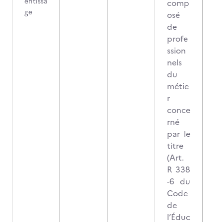
entissa
comp
ge
osé
de
profe
ssion
nels
du
métie
r
conce
rné
par le
titre
(Art.
R 338
-6 du
Code
de
l’Éduc