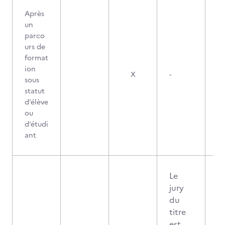
Après
un
parco
urs de
format
ion
X
-
sous
statut
d’élève
ou
d’étudi
ant
Le
jury
du
titre
est