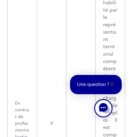
habili
té par
le
repré
senta
nt
territ
orial
comp
étent
du
minist
Une question ?
ère
charg
En
é de
contra
l'empl
t de
oi. Il
profes
X
est
sionna
comp
lisatio