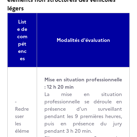
légers
List
e de
com
Modalités d'évaluation
pét
enc
es
Mise en situation professionnelle
: 12 h 20 min
La mise en situation
-
professionnelle se déroule en
Redre
présence d’un surveillant
sser
pendant les 9 premières heures,
les
puis en présence du jury
éléme
pendant 3 h 20 min.