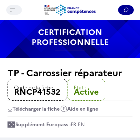
Ouvrir le menu de navigation
Reche
Contenu
Recherche
Menu
Pied de page
CERTIFICATION
PROFESSIONNELLE
TP - Carrossier réparateur
Code de la fiche :
Etat :
RNCP41532
Active
Télécharger la fiche
Aide en ligne
Supplément Europass :
FR
-
EN