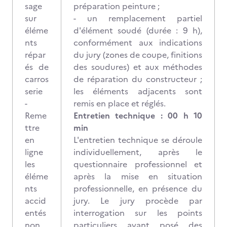
sage
préparation peinture ;
sur
- un remplacement partiel
éléme
d'élément soudé (durée : 9 h),
nts
conformément aux indications
répar
du jury (zones de coupe, finitions
és de
des soudures) et aux méthodes
carros
de réparation du constructeur ;
serie
les éléments adjacents sont
-
remis en place et réglés.
Reme
Entretien technique : 00 h 10
ttre
min
en
L'entretien technique se déroule
ligne
individuellement, après le
les
questionnaire professionnel et
éléme
après la mise en situation
nts
professionnelle, en présence du
accid
jury. Le jury procède par
entés
interrogation sur les points
non
particuliers ayant posé des