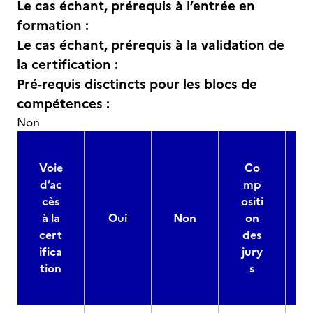
Le cas échant, prérequis à l’entrée en
formation :
Le cas échant, prérequis à la validation de
la certification :
Pré-requis disctincts pour les blocs de
compétences :
Non
Voie
Co
d’ac
mp
cès
ositi
à la
Oui
Non
on
cert
des
ifica
jury
d
tion
s