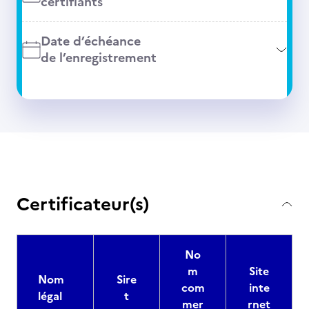
certifiants
Date d’échéance
de l’enregistrement
Certificateur(s)
No
m
Site
Nom
Sire
com
inte
légal
t
mer
rnet