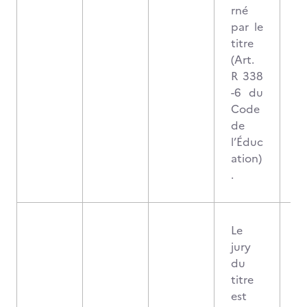
rné
par le
titre
(Art.
R 338
-6 du
Code
de
l’Éduc
ation)
.
Le
jury
du
titre
est