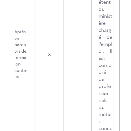
étent
du
minist
ère
charg
Après
é de
un
l'empl
parco
oi. Il
urs de
X
format
est
ion
comp
contin
osé
ue
de
profe
ssion
nels
du
métie
r
conce