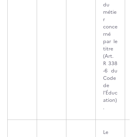
du
métie
r
conce
rné
par le
titre
(Art.
R 338
-6 du
Code
de
l’Éduc
ation)
.
Le