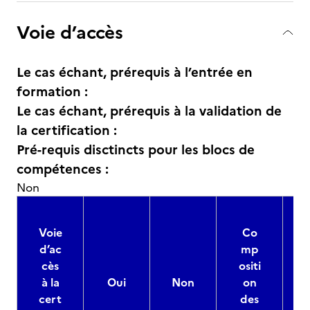
Voie d’accès
Le cas échant, prérequis à l’entrée en
formation :
Le cas échant, prérequis à la validation de
la certification :
Pré-requis disctincts pour les blocs de
compétences :
Non
Voie
Co
d’ac
mp
cès
ositi
à la
Oui
Non
on
cert
des