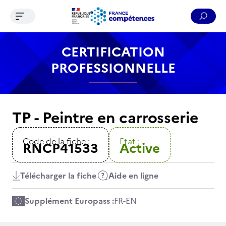
Ouvrir le menu de navigation
Reche
Contenu
Recherche
Menu
Pied de page
CERTIFICATION
PROFESSIONNELLE
TP - Peintre en carrosserie
Code de la fiche :
Etat :
RNCP41533
Active
Télécharger la fiche
Aide en ligne
Supplément Europass :
FR
-
EN