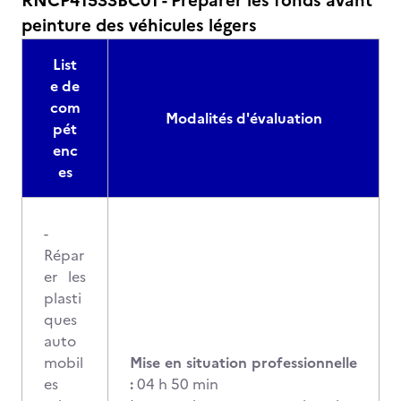
RNCP41533BC01 - Préparer les fonds avant
peinture des véhicules légers
List
e de
com
Modalités d'évaluation
pét
enc
es
-
Répar
er les
plasti
ques
auto
mobil
Mise en situation professionnelle
es
:
04 h 50 min