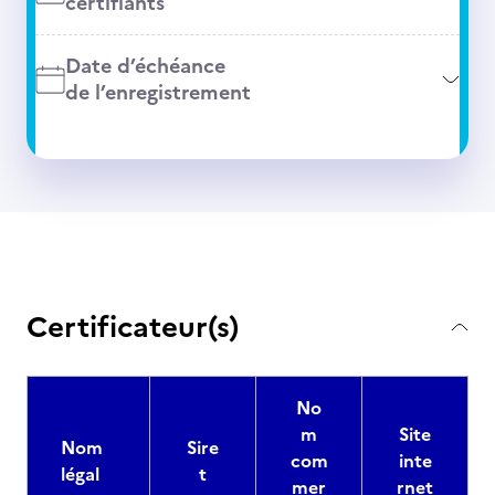
certifiants
Date d’échéance
de l’enregistrement
Certificateur(s)
No
m
Site
Nom
Sire
com
inte
légal
t
mer
rnet