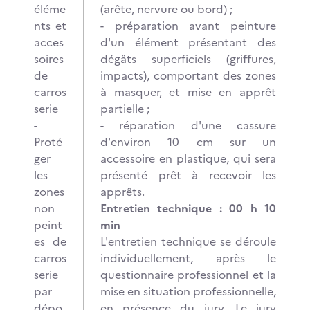
éléme
(arête, nervure ou bord) ;
nts et
- préparation avant peinture
acces
d'un élément présentant des
soires
dégâts superficiels (griffures,
de
impacts), comportant des zones
carros
à masquer, et mise en apprêt
serie
partielle ;
-
- réparation d'une cassure
Proté
d'environ 10 cm sur un
ger
accessoire en plastique, qui sera
les
présenté prêt à recevoir les
zones
apprêts.
non
Entretien technique : 00 h 10
peint
min
es de
L'entretien technique se déroule
carros
individuellement, après le
serie
questionnaire professionnel et la
par
mise en situation professionnelle,
dépo
en présence du jury. Le jury