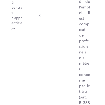
é de
En
l'empl
contra
oi. Il
t
X
d’appr
est
entissa
comp
ge
osé
de
profe
ssion
nels
du
métie
r
conce
rné
par le
titre
(Art.
R 338