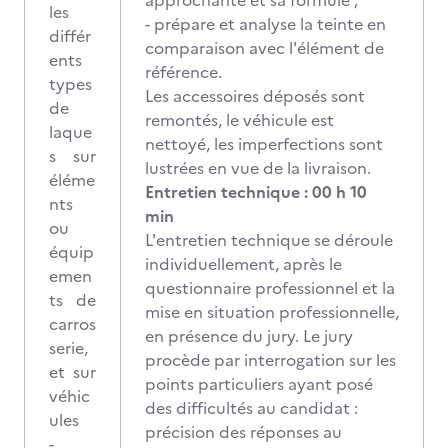
approchante et sa formule ;
les
- prépare et analyse la teinte en
différ
comparaison avec l'élément de
ents
référence.
types
Les accessoires déposés sont
de
remontés, le véhicule est
laque
nettoyé, les imperfections sont
s sur
lustrées en vue de la livraison.
éléme
Entretien technique : 00 h 10
nts
min
ou
L'entretien technique se déroule
équip
individuellement, après le
emen
questionnaire professionnel et la
ts de
mise en situation professionnelle,
carros
en présence du jury. Le jury
serie,
procède par interrogation sur les
et sur
points particuliers ayant posé
véhic
des difficultés au candidat :
ules
précision des réponses au
-