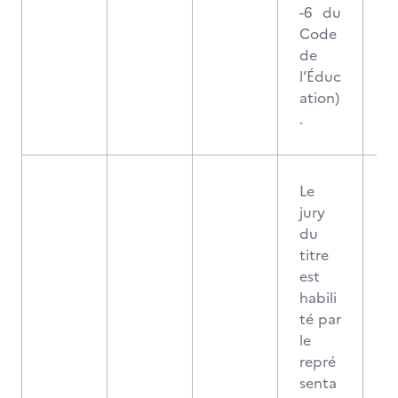
-6 du
Code
de
l’Éduc
ation)
.
Le
jury
du
titre
est
habili
té par
le
repré
senta