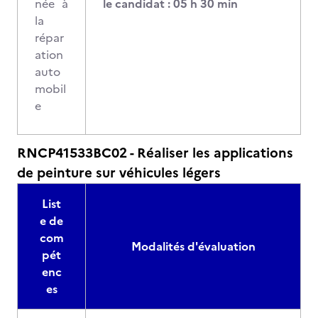
née à
le candidat : 05 h 30 min
la
répar
ation
auto
mobil
e
RNCP41533BC02 - Réaliser les applications
de peinture sur véhicules légers
List
e de
com
Modalités d'évaluation
pét
enc
es