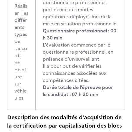
questionnaire professionnel,
Réalis
pertinence des modes
er les
opératoires déployés lors de la
différ
mise en situation professionnelle.
ents
Questionnaire professionnel : 00
types
h 30 min
de
L'évaluation commence par le
racco
questionnaire professionnel, en
rds
présence d'un surveillant.
de
Il a pour but de vérifier les
peint
connaissances associées aux
ure
compétences citées.
sur
Durée totale de l’épreuve pour
véhic
le candidat : 07 h 30 min
ules
Description des modalités d'acquisition de
la certification par capitalisation des blocs