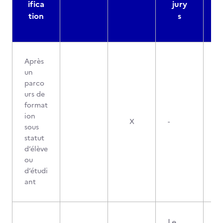
ifica
jury
d
tion
s
Après
un
parco
urs de
format
ion
X
-
sous
statut
d’élève
ou
d’étudi
ant
Le