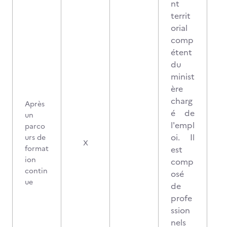
nt
territ
orial
comp
étent
du
minist
ère
charg
Après
é de
un
l'empl
parco
oi. Il
urs de
X
format
est
ion
comp
contin
osé
ue
de
profe
ssion
nels