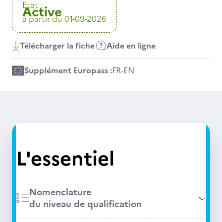
Etat :
Active
à partir du 01-09-2026
Télécharger la fiche
Aide en ligne
Supplément Europass :
FR
-
EN
L'essentiel
Nomenclature
du niveau de qualification