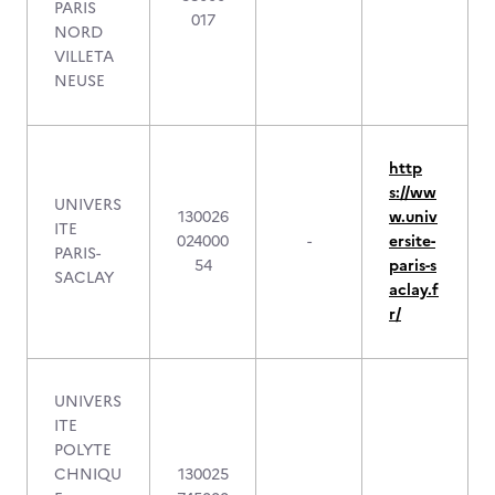
PARIS
017
NORD
VILLETA
NEUSE
http
s://ww
UNIVERS
130026
w.univ
ITE
024000
-
ersite-
PARIS-
54
paris-s
SACLAY
aclay.f
r/
UNIVERS
ITE
POLYTE
CHNIQU
130025