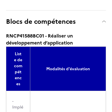
Blocs de compétences
RNCP41588BC01 - Réaliser un
développement d’application
List
e de
com
Modalités d'évaluation
pét
enc
es
-
Implé