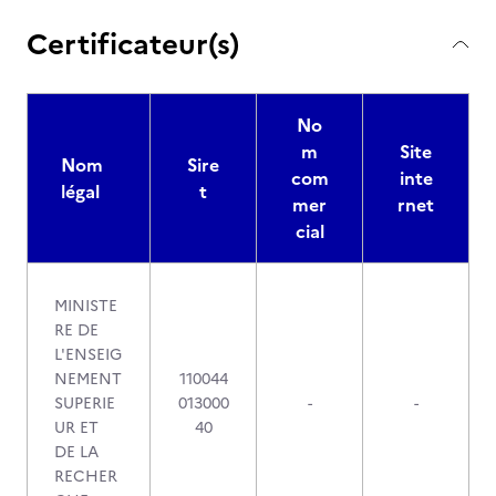
Certificateur(s)
No
m
Site
Nom
Sire
com
inte
légal
t
mer
rnet
cial
MINISTE
RE DE
L'ENSEIG
NEMENT
110044
SUPERIE
013000
-
-
UR ET
40
DE LA
RECHER