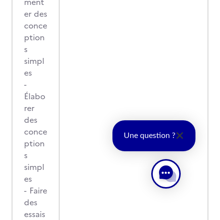
ment
er des
conce
ption
s
simpl
es
-
Élabo
rer
des
conce
Une question ?
ption
s
simpl
es
- Faire
des
essais