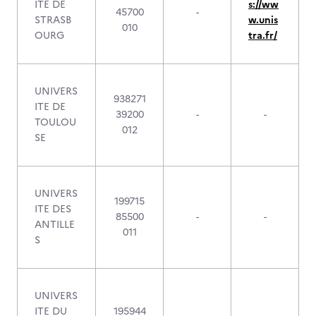
ITE DE
s://ww
45700
-
STRASB
w.unis
010
OURG
tra.fr/
UNIVERS
938271
ITE DE
39200
-
-
TOULOU
012
SE
UNIVERS
199715
ITE DES
85500
-
-
ANTILLE
011
S
UNIVERS
ITE DU
195944