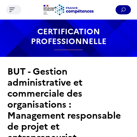
Ouvrir le menu de navigation
Reche
Contenu
Recherche
Menu
Pied de page
CERTIFICATION
PROFESSIONNELLE
BUT - Gestion
administrative et
commerciale des
organisations :
Management responsable
de projet et