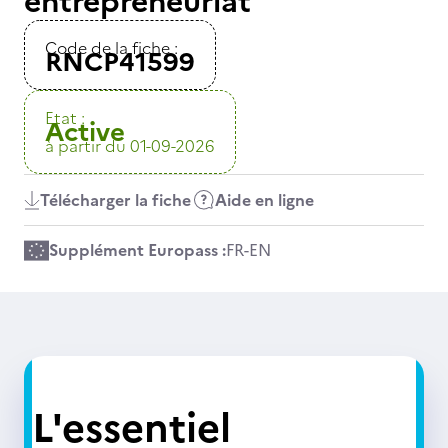
entrepreneuriat
Code de la fiche :
RNCP41599
Etat :
Active
à partir du 01-09-2026
Télécharger la fiche
Aide en ligne
Supplément Europass :
FR
-
EN
L'essentiel