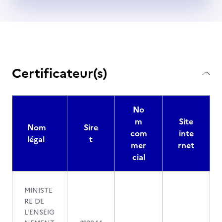
Certificateur(s)
No
m
Site
Nom
Sire
com
inte
légal
t
mer
rnet
cial
MINISTE
RE DE
L'ENSEIG