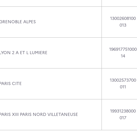
13002608100
 GRENOBLE ALPES
013
196917751000
LYON 2 A ET L LUMIERE
14
13002573700
PARIS CITE
011
19931238000
PARIS XIII PARIS NORD VILLETANEUSE
017