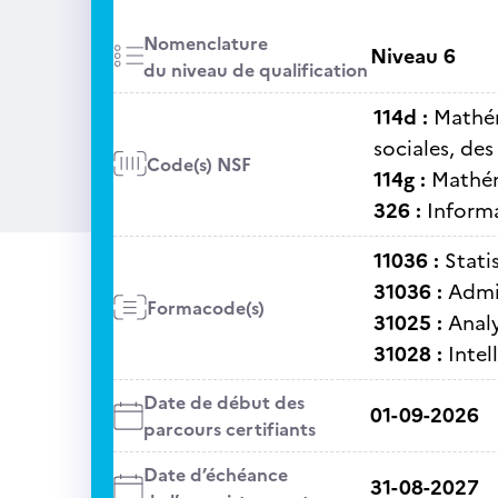
Nomenclature
Niveau 6
du niveau de qualification
114d :
Mathém
sociales, de
Code(s) NSF
114g :
Mathém
326 :
Informa
11036 :
Stati
31036 :
Admi
Formacode(s)
31025 :
Anal
31028 :
Intel
Date de début des
01-09-2026
parcours certifiants
Date d’échéance
31-08-2027