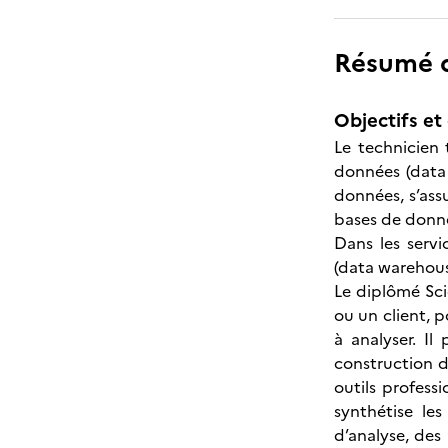
Résumé de
Objectifs et 
Le technicien 
données (data 
données, s’assu
bases de donnée
Dans les servi
(data warehouse
Le diplômé Sci
ou un client, p
à analyser. Il
construction de
outils profess
synthétise les
d’analyse, des