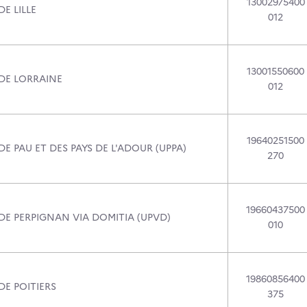
13002975400
DE LILLE
012
13001550600
 DE LORRAINE
012
19640251500
DE PAU ET DES PAYS DE L'ADOUR (UPPA)
270
19660437500
DE PERPIGNAN VIA DOMITIA (UPVD)
010
19860856400
DE POITIERS
375