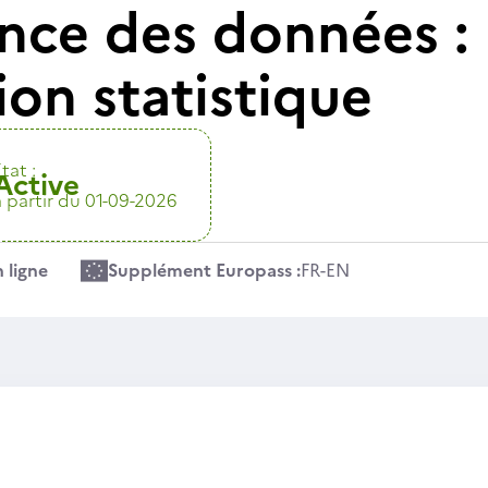
ence des données : 
on statistique
tat :
Active
à partir du 01-09-2026
 ligne
Supplément Europass :
FR
-
EN