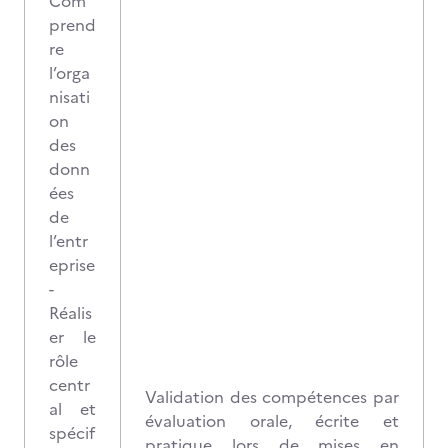
Com
prend
re
l’orga
nisati
on
des
donn
ées
de
l’entr
eprise
-
Réalis
er le
rôle
centr
Validation des compétences par
al et
évaluation orale, écrite et
spécif
pratique lors de mises en