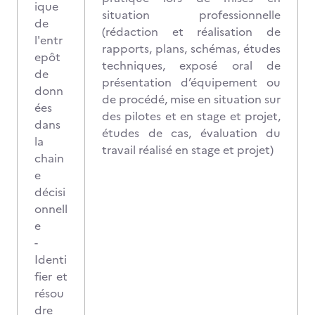
ique
situation professionnelle
de
(rédaction et réalisation de
l'entr
rapports, plans, schémas, études
epôt
techniques, exposé oral de
de
présentation d’équipement ou
donn
de procédé, mise en situation sur
ées
des pilotes et en stage et projet,
dans
études de cas, évaluation du
la
travail réalisé en stage et projet)
chain
e
décisi
onnell
e
-
Identi
fier et
résou
dre