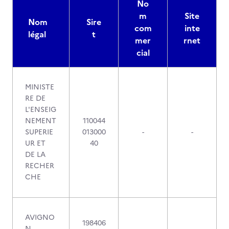
No
m
Site
Nom
Sire
com
inte
légal
t
mer
rnet
cial
MINISTE
RE DE
L'ENSEIG
NEMENT
110044
SUPERIE
013000
-
-
UR ET
40
DE LA
RECHER
CHE
AVIGNO
198406
N