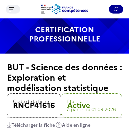
Ouvrir le menu de navigation
Reche
Contenu
Recherche
Menu
Pied de page
CERTIFICATION
PROFESSIONNELLE
BUT - Science des données :
Exploration et
modélisation statistique
Code de la fiche :
Etat :
RNCP41616
Active
à partir du 01-09-2026
Télécharger la fiche
Aide en ligne