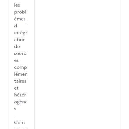
les
probl
èmes
d ’
intégr
ation
de
sourc
es
comp
lémen
taires
et
hétér
ogène
s
-
Com