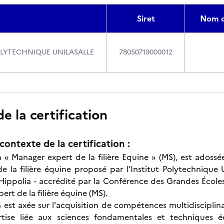
Siret
Nom c
OLYTECHNIQUE UNILASALLE
78050719000012
 la certification
contexte de la certification :
on « Manager expert de la filière Equine » (MS), est adoss
la filière équine proposé par l’Institut Polytechnique U
Hippolia - accrédité par la Conférence des Grandes Écoles 
rt de la filière équine (MS).
on est axée sur l'acquisition de compétences multidiscipli
rtise liée aux sciences fondamentales et techniques 