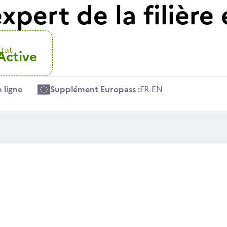
pert de la filière
tat :
Active
 ligne
Supplément Europass :
FR
-
EN