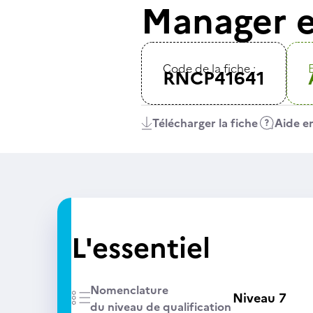
Manager ex
Code de la fiche :
E
RNCP41641
Télécharger la fiche
Aide en
L'essentiel
Nomenclature
Niveau 7
du niveau de qualification