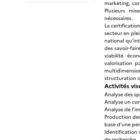
marketing, com
Plusieurs mis
nécessaires.
La certificatio
secteur en ple
national qu’in
des savoir-fair
viabilité éco
valorisation p
multidimension
structuration de
Activités vis
Analyse des sp
Analyse un con
Analyse de l’im
Production des
base d’une pen
Identification
de recherche