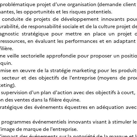
problématique projet d’une organisation (demande client e
nantes, les opportunités et les risques potentiels.
t conduite de projets de développement innovants pour l
rabilité, de responsabilité sociale et de la culture projet de
iagnostic stratégique pour mettre en place un projet
 ressources, en évaluant les performances et en adaptant l
ilière.
une veille sectorielle approfondie pour proposer un positio
équin.
 mise en œuvre de la stratégie marketing pour les produi
u secteur et des objectifs de l'entreprise (moyens de prod
eting).
upervision d'un plan d'action avec des objectifs à court, m
on des ventes dans la filière équine.
stratégique des événements équestres en adéquation avec 
 programmes événementiels innovants visant à stimuler les 
'image de marque de l'entreprise.
l'impact des événements sur la notoriété de la marque et 