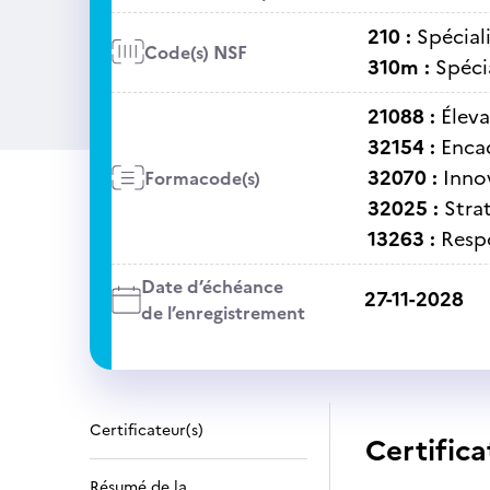
210 :
Spéciali
Code(s) NSF
310m :
Spéci
21088 :
Élev
32154 :
Enca
32070 :
Inno
Formacode(s)
32025 :
Stra
13263 :
Respo
Date d’échéance
27-11-2028
de l’enregistrement
Certificateur(s)
Certifica
Résumé de la