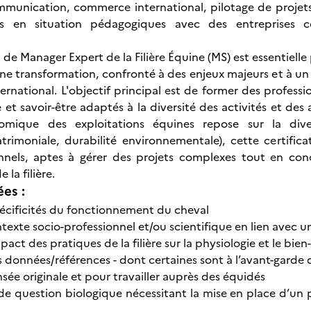
munication, commerce international, pilotage de projets,
es en situation pédagogiques avec des entreprises c
n de Manager Expert de la Filière Équine (MS) est essentiel
ine transformation, confronté à des enjeux majeurs et à un
ternational. L'objectif principal est de former des profes
e et savoir-être adaptés à la diversité des activités et des
nomique des exploitations équines repose sur la divers
atrimoniale, durabilité environnementale), cette certifi
nels, aptes à gérer des projets complexes tout en concil
 la filière.
ées :
écificités du fonctionnement du cheval
texte socio-professionnel et/ou scientifique en lien avec
pact des pratiques de la filière sur la physiologie et le bie
 données/références - dont certaines sont à l’avant-garde
sée originale et pour travailler auprès des équidés
 de question biologique nécessitant la mise en place d’un