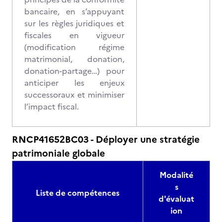
bancaire, en s’appuyant
sur les règles juridiques et
fiscales en vigueur
(modification régime
matrimonial, donation,
donation-partage…) pour
anticiper les enjeux
successoraux et minimiser
l’impact fiscal.
RNCP41652BC03 - Déployer une stratégie
patrimoniale globale
Modalité
s
Liste de compétences
d'évaluat
ion