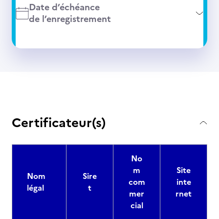
Date d’échéance
de l’enregistrement
Certificateur(s)
No
m
Site
Nom
Sire
com
inte
légal
t
mer
rnet
cial