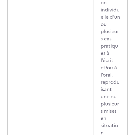
on
individu
elle d’un
ou
plusieur
s cas
pratiqu
es à
l’écrit
et/ou à
l’oral,
reprodu
isant
une ou
plusieur
s mises
en
situatio
n