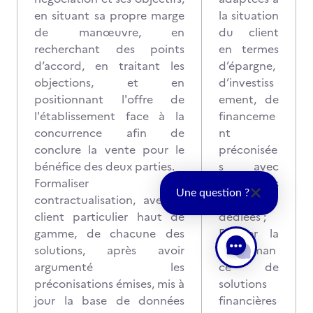
en situant sa propre marge
la situation
de manœuvre, en
du client
recherchant des points
en termes
d’accord, en traitant les
d’épargne,
objections, et en
d’investiss
positionnant l'offre de
ement, de
l'établissement face à la
financeme
concurrence afin de
nt
conclure la vente pour le
préconisée
bénéfice des deux parties.
s avec
Formaliser la
l’aide des
Une question ?
contractualisation, avec le
expertises
client particulier haut de
dédiées ;
gamme, de chacune des
Evaluer la
solutions, après avoir
performan
argumenté les
ce de
préconisations émises, mis à
solutions
jour la base de données
financières