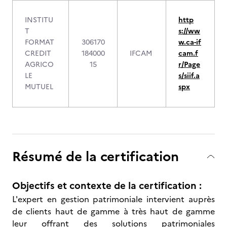
INSTITU
http
T
s://ww
FORMAT
306170
w.ca-if
CREDIT
184000
IFCAM
cam.f
AGRICO
15
r/Page
LE
s/siif.a
MUTUEL
spx
Résumé de la certification
Objectifs et contexte de la certification :
L'expert en gestion patrimoniale intervient auprès
de clients haut de gamme à très haut de gamme
leur offrant des solutions patrimoniales