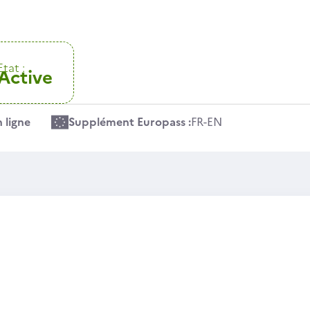
Etat :
Active
 ligne
Supplément Europass :
FR
-
EN