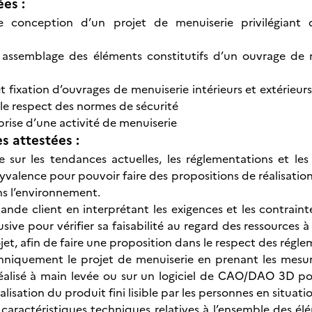
ées :
e conception d’un projet de menuiserie privilégiant
t assemblage des éléments constitutifs d’un ouvrage de
 fixation d’ouvrages de menuiserie intérieurs et extérieurs 
 le respect des normes de sécurité
prise d’une activité de menuiserie
 attestées :
le sur les tendances actuelles, les réglementations et l
lyvalence pour pouvoir faire des propositions de réalisati
s l’environnement.
ande client en interprétant les exigences et les contrain
ive pour vérifier sa faisabilité au regard des ressources à
jet, afin de faire une proposition dans le respect des régl
niquement le projet de menuiserie en prenant les mesures s
éalisé à main levée ou sur un logiciel de CAO/DAO 3D pour
ualisation du produit fini lisible par les personnes en situat
 caractéristiques techniques relatives à l’ensemble des élé