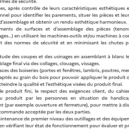
rmes de sécurité.
ces, après contrôle de leurs caractéristiques esthétiques e
nel pour identifier les parements, situer les pièces et leur
 d’assemblage et obtenir un rendu esthétique harmonieux.
éments de surfaces et d’assemblage des pièces (tenons-
çages…) en utilisant les machines-outils et/ou machines à 
t des normes de sécurité et en minimisant les chutes pou
ctitude des coupes et des usinages en assemblant à blanc le
blage final via des collages, clouages, vissages.
aces des boiseries (portes et fenêtres, lambris, poutres, m
daptés au grain du bois pour pouvoir appliquer le produit de
tteindre la qualité et l’esthétique visées du produit final.
 le produit fini, le respect des exigences client, du cahi
 du produit par les personnes en situation de handi
 (par exemple ouverture et fermeture), pour mettre à dis
commande acceptée par les deux parties.
aintenance de premier niveau des outillages et des équipeme
en vérifiant leur état de fonctionnement pour évaluer et pr