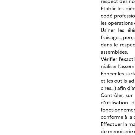
respect des no
Etablir les piè
codé profession
les opérations
Usiner les él
fraisages, per
dans le respec
assemblées.
Vérifier l’exa
réaliser l’assem
Poncer les surf
et les outils a
cires…) afin d’a
Contrôler, sur
d’utilisation
fonctionnement
conforme à la 
Effectuer la m
de menuiserie 