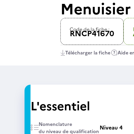
Menuisier
Code de la fiche :
RNCP41670
Télécharger la fiche
Aide en
L'essentiel
Nomenclature
Niveau 4
du niveau de qualification