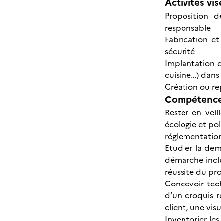
Activités vis
Proposition d
responsable
Fabrication e
sécurité
Implantation et
cuisine…) dans
Création ou re
Compétences
Rester en veil
écologie et po
réglementation
Etudier la dem
démarche inclus
réussite du pro
Concevoir tech
d’un croquis r
client, une vis
Inventorier les