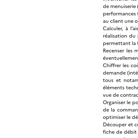
de menuiserie 
performances t
au client une 
Calculer, à l’
réalisation du
permettant la 
Recenser les m
éventuellement
Chiffrer les c
demande (intér
tous et notam
éléments techn
vue de contrac
Organiser le po
de la command
optimiser le dé
Découper et cor
fiche de débit