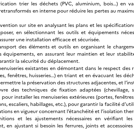
rication trier les déchets (PVC, aluminium, bois…) en v
 retransformés en interne pour réduire les pertes au maxim
rvention sur site en analysant les plans et les spécificatio
poser, en sélectionnant les outils et équipements néces
ssurer une installation efficace et sécurisée.
ransport des éléments et outils en organisant le charge
s équipements, en assurant leur maintien et leur stabili
antir la sécurité du déplacement.
nuiseries existantes en démontant dans le respect des rè
es, fenêtres, huisseries…) en triant et en évacuant les 
ermettre la préservation des structures adjacentes, et l’in
re des techniques de fixation adaptées (chevillage, sc
pour installer les menuiseries extérieures (portes, fenêtres, 
ns, escaliers, habillages, etc.), pour garantir la facilité d’u
tions en vigueur concernant l’étanchéité et l’isolation th
finitions et les ajustements nécessaires en vérifiant l
 en ajustant si besoin les ferrures, joints et accessoires 