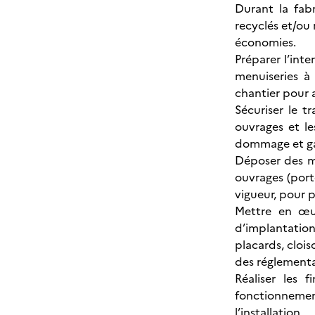
Durant la fab
recyclés et/ou
économies.
Préparer l’inte
menuiseries à 
chantier pour a
Sécuriser le t
ouvrages et le
dommage et gar
Déposer des me
ouvrages (port
vigueur, pour p
Mettre en œuv
d’implantation 
placards, cloiso
des réglementa
Réaliser les 
fonctionnement,
l’installation.