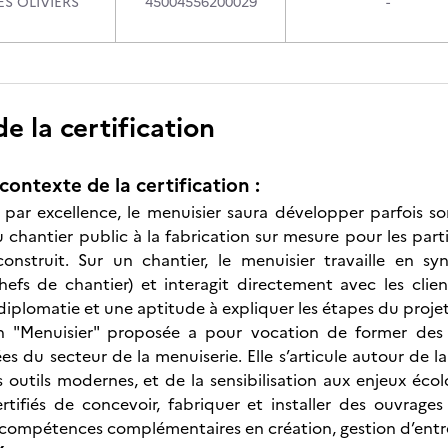
S OLIVIERS
45004556200029
-
 la certification
contexte de la certification :
par excellence, le menuisier saura développer parfois so
chantier public à la fabrication sur mesure pour les partic
construit. Sur un chantier, le menuisier travaille en sy
chefs de chantier) et interagit directement avec les clie
 diplomatie et une aptitude à expliquer les étapes du projet
ion "Menuisier" proposée a pour vocation de former des
es du secteur de la menuiserie. Elle s’articule autour de l
des outils modernes, et de la sensibilisation aux enjeux é
tifiés de concevoir, fabriquer et installer des ouvrages
 compétences complémentaires en création, gestion d’entrep