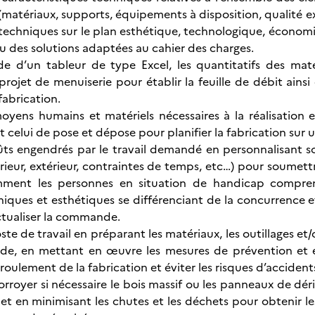
(matériaux, supports, équipements à disposition, qualité e
echniques sur le plan esthétique, technologique, économi
ou des solutions adaptées au cahier des charges.
aide d’un tableur de type Excel, les quantitatifs des ma
 projet de menuiserie pour établir la feuille de débit ain
fabrication.
oyens humains et matériels nécessaires à la réalisation e
 celui de pose et dépose pour planifier la fabrication sur
oûts engendrés par le travail demandé en personnalisant s
ieur, extérieur, contraintes de temps, etc…) pour soumettr
ment les personnes en situation de handicap comprena
iques et esthétiques se différenciant de la concurrence 
tualiser la commande.
ste de travail en préparant les matériaux, les outillages et/o
e, en mettant en œuvre les mesures de prévention et e
roulement de la fabrication et éviter les risques d’accident
royer si nécessaire le bois massif ou les panneaux de dériv
 et en minimisant les chutes et les déchets pour obtenir l