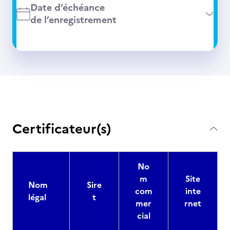
Date d’échéance
de l’enregistrement
Certificateur(s)
No
m
Site
Nom
Sire
com
inte
légal
t
mer
rnet
cial