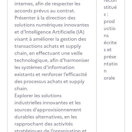
recon
internes, afin de respecter les
stitué
accords prévus au contrat.
s :
Présenter à la direction des
prod
solutions numériques innovantes
uctio
et d’Intelligence Artificielle (IA)
ns
visant à améliorer la gestion des
écrite
transactions achats et supply
s et
chain, en effectuant une veille
prése
technologique, afin d’harmoniser
ntatio
les systèmes d’information
n
existants et renforcer l’efficacité
orale
des processus achats et supply
chain.
Explorer les solutions
industrielles innovantes et les
sources d’approvisionnement
durables alternatives, en les
rapprochant des activités
stratégiques de l’organisation et