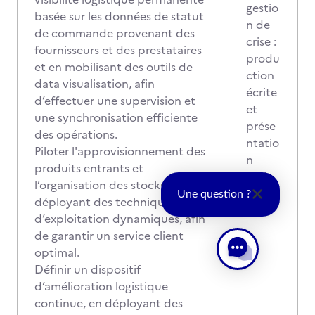
gestio
basée sur les données de statut
n de
de commande provenant des
crise :
fournisseurs et des prestataires
produ
et en mobilisant des outils de
ction
data visualisation, afin
écrite
d’effectuer une supervision et
et
une synchronisation efficiente
prése
des opérations.
ntatio
Piloter l'approvisionnement des
n
produits entrants et
orale
l’organisation des stocks, en
Une question ?
déployant des techniques
d’exploitation dynamiques, afin
de garantir un service client
optimal.
Définir un dispositif
d’amélioration logistique
continue, en déployant des