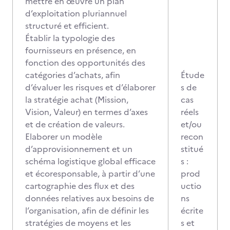
mettre en œuvre un plan
d’exploitation pluriannuel
structuré et efficient.
Établir la typologie des
fournisseurs en présence, en
fonction des opportunités des
catégories d’achats, afin
Étude
d’évaluer les risques et d’élaborer
s de
la stratégie achat (Mission,
cas
Vision, Valeur) en termes d’axes
réels
et de création de valeurs.
et/ou
Elaborer un modèle
recon
d’approvisionnement et un
stitué
schéma logistique global efficace
s :
et écoresponsable, à partir d’une
prod
cartographie des flux et des
uctio
données relatives aux besoins de
ns
l’organisation, afin de définir les
écrite
stratégies de moyens et les
s et