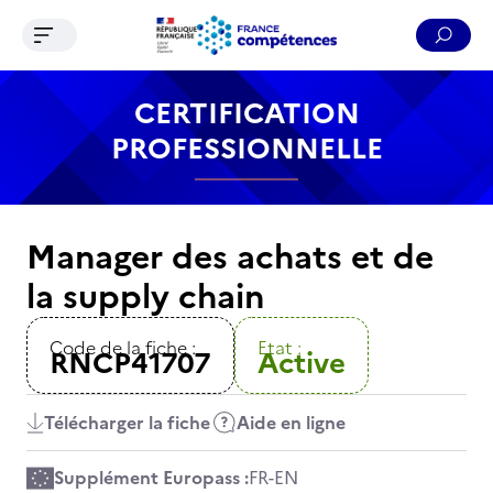
Ouvrir le menu de navigation
Reche
Contenu
Recherche
Menu
Pied de page
CERTIFICATION
PROFESSIONNELLE
Manager des achats et de
la supply chain
Code de la fiche :
Etat :
RNCP41707
Active
Télécharger la fiche
Aide en ligne
Supplément Europass :
FR
-
EN