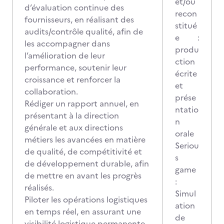
et/ou
d’évaluation continue des
recon
fournisseurs, en réalisant des
stitué
audits/contrôle qualité, afin de
e :
les accompagner dans
produ
l’amélioration de leur
ction
performance, soutenir leur
écrite
croissance et renforcer la
et
collaboration.
prése
Rédiger un rapport annuel, en
ntatio
présentant à la direction
n
générale et aux directions
orale
métiers les avancées en matière
Seriou
de qualité, de compétitivité et
s
de développement durable, afin
game
de mettre en avant les progrès
:
réalisés.
Simul
Piloter les opérations logistiques
ation
en temps réel, en assurant une
de
visibilité logistique permanente