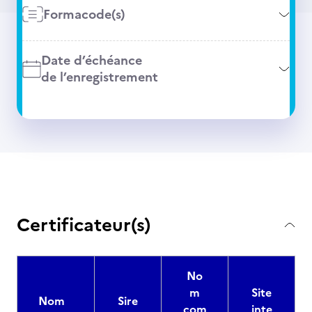
Formacode(s)
Date d’échéance
de l’enregistrement
Certificateur(s)
No
m
Site
Nom
Sire
com
inte