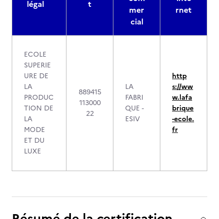
légal
t
mer
rnet
cial
ECOLE
SUPERIE
URE DE
http
LA
LA
s://ww
889415
PRODUC
FABRI
w.lafa
113000
TION DE
QUE -
brique
22
LA
ESIV
-ecole.
MODE
fr
ET DU
LUXE
Résumé de la certification