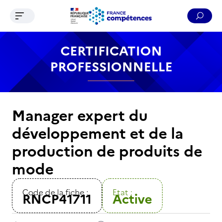
Ouvrir le menu de navigation
Reche
Contenu
Recherche
Menu
Pied de page
CERTIFICATION
PROFESSIONNELLE
Manager expert du
développement et de la
production de produits de
mode
Code de la fiche :
Etat :
RNCP41711
Active