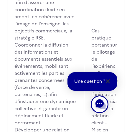
afin d’assurer une
coordination fluide en
amont, en cohérence avec
l’image de l’enseigne, les
objectifs commerciaux, la
Cas
stratégie RSE.
pratique
Coordonner la diffusion
portant sur
des informations et
le pilotage
documents essentiels aux
de
événements, mobilisant
l’expérienc
activement les parties
e client
prenantes concernées
omnicanale
Une question ?
(force de vente,
, de
partenaires, …) afin
l’animation
d’instaurer une dynamique
commercia
collective et garantir un
le et de la
déploiement fluide et
relation
performant.
client -
Développer une relation
Mise en