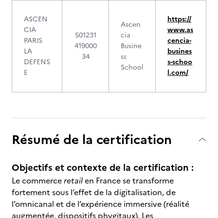
ASCEN
https://
Ascen
CIA
www.as
501231
cia
PARIS
cencia-
419000
Busine
LA
busines
34
ss
DEFENS
s-schoo
School
E
l.com/
Résumé de la certification
Objectifs et contexte de la certification :
Le commerce
retail
en France se transforme
fortement sous l’effet de la digitalisation, de
l’omnicanal et de l’expérience immersive (réalité
augmentée, dispositifs phygitaux). Les