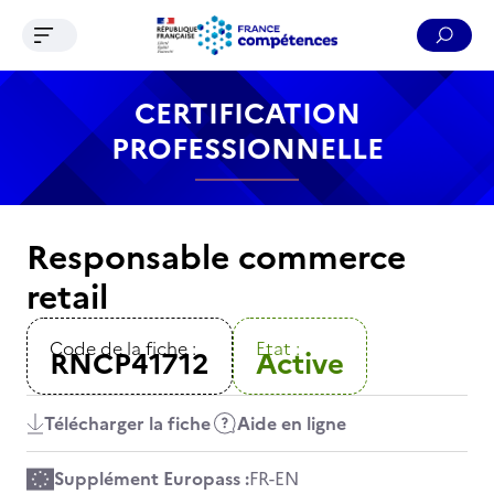
Ouvrir le menu de navigation
Reche
Contenu
Recherche
Menu
Pied de page
CERTIFICATION
PROFESSIONNELLE
Responsable commerce
retail
Code de la fiche :
Etat :
RNCP41712
Active
Télécharger la fiche
Aide en ligne
Supplément Europass :
FR
-
EN