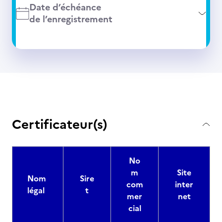
Date d’échéance
de l’enregistrement
Certificateur(s)
No
m
Site
Nom
Sire
com
inter
légal
t
mer
net
cial