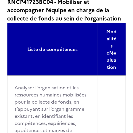
RNCP41723BC04 - Mobiliser et
accompagner l’équipe en charge de la
collecte de fonds au sein de l’organisation
Mod
alité
s
Liste de compétences
d'év
alua
tion
Analyser l’organisation et les
ressources humaines mobilisées
pour la collecte de fonds, en
s’appuyant sur l’organigramme
existant, en identifiant les
compétences, expériences,
appétences et marges de