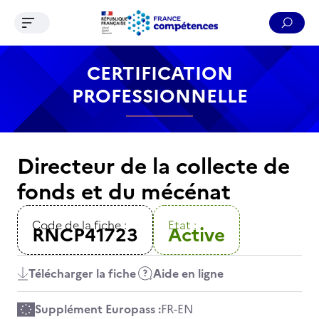
Ouvrir le menu de navigation
Reche
Contenu
Recherche
Menu
Pied de page
CERTIFICATION
PROFESSIONNELLE
Directeur de la collecte de
fonds et du mécénat
Code de la fiche :
Etat :
RNCP41723
Active
Télécharger la fiche
Aide en ligne
Supplément Europass :
FR
-
EN