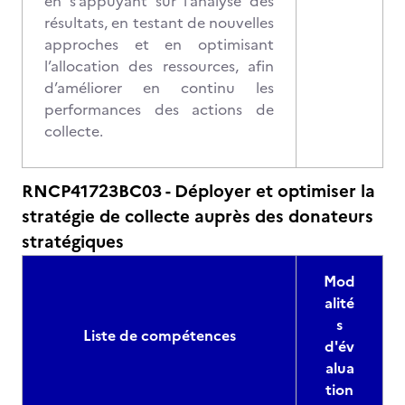
en s’appuyant sur l’analyse des
résultats, en testant de nouvelles
approches et en optimisant
l’allocation des ressources, afin
d’améliorer en continu les
performances des actions de
collecte.
RNCP41723BC03 - Déployer et optimiser la
stratégie de collecte auprès des donateurs
stratégiques
Mod
alité
s
Liste de compétences
d'év
alua
tion