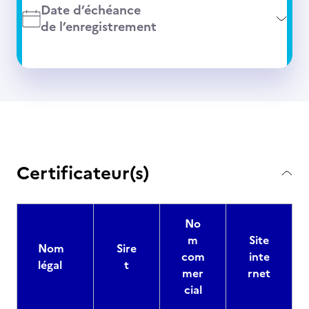
Date d’échéance
de l’enregistrement
Certificateur(s)
No
m
Site
Nom
Sire
com
inte
légal
t
mer
rnet
cial