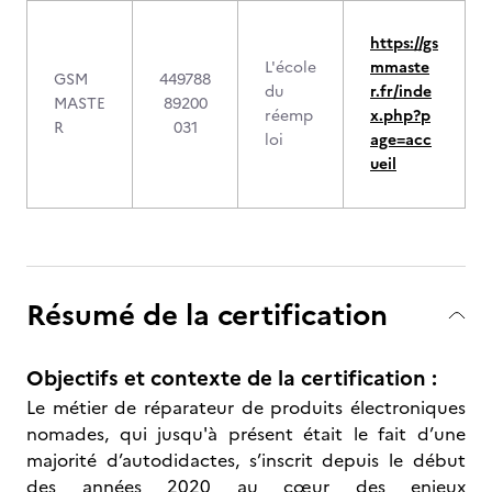
https://gs
L'école
mmaste
GSM
449788
du
r.fr/inde
MASTE
89200
réemp
x.php?p
R
031
loi
age=acc
ueil
Résumé de la certification
Objectifs et contexte de la certification :
Le métier de réparateur de produits électroniques
nomades, qui jusqu'à présent était le fait d’une
majorité d’autodidactes, s’inscrit depuis le début
des années 2020 au cœur des enjeux