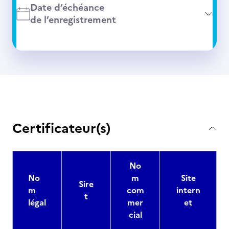
Date d’échéance
de l’enregistrement
Certificateur(s)
No
No
m
Site
Sire
m
com
intern
t
légal
mer
et
cial