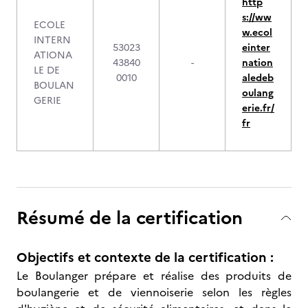
http
s://ww
ECOLE
w.ecol
INTERN
53023
einter
ATIONA
43840
-
nation
LE DE
0010
aledeb
BOULAN
oulang
GERIE
erie.fr/
fr
Résumé de la certification
Objectifs et contexte de la certification :
Le Boulanger prépare et réalise des produits de
boulangerie et de viennoiserie selon les règles