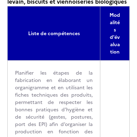
levain, biscuits et viennoiseries biologiques
Mod
alité
s
Liste de compétences
d'év
alua
tion
Planifier les étapes de la
fabrication en élaborant un
organigramme et en utilisant les
fiches techniques des produits,
permettant de respecter les
bonnes pratiques d’hygiène et
de sécurité (gestes, postures,
port des EPI) afin d’organiser la
production en fonction des