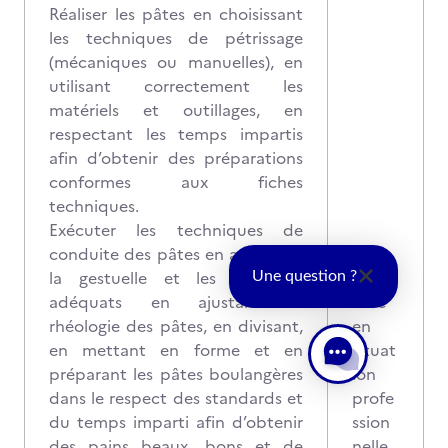
Réaliser les pâtes en choisissant
les techniques de pétrissage
(mécaniques ou manuelles), en
utilisant correctement les
matériels et outillages, en
respectant les temps impartis
afin d’obtenir des préparations
conformes aux fiches
techniques.
Exécuter les techniques de
conduite des pâtes en adoptant
la gestuelle et les matériels
Une question ?
adéquats en ajustant la
Mise
rhéologie des pâtes, en divisant,
en
en mettant en forme et en
situat
préparant les pâtes boulangères
ion
dans le respect des standards et
profe
du temps imparti afin d’obtenir
ssion
des pains beaux, bons et de
nelle