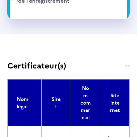
de l’enregistrement
Certificateur(s)
No
m
Site
Nom
Sire
com
inte
légal
t
mer
rnet
cial