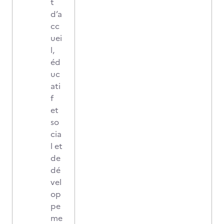
t
d’a
cc
uei
l,
éd
uc
ati
f
et
so
cia
l et
de
dé
vel
op
pe
me