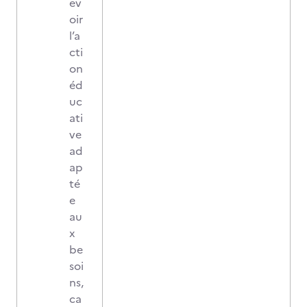
ev
oir
l’a
cti
on
éd
uc
ati
ve
ad
ap
té
e
au
x
be
soi
ns,
ca