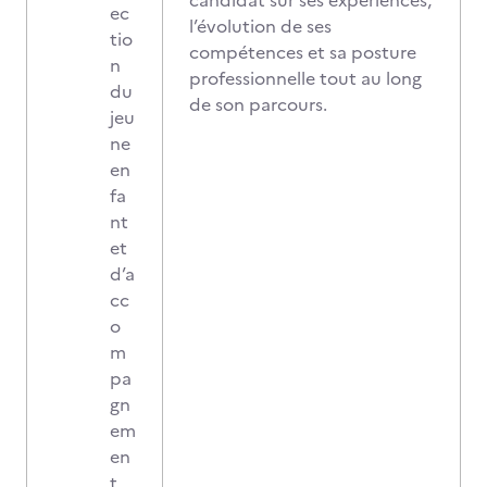
candidat sur ses expériences,
ec
l’évolution de ses
tio
compétences et sa posture
n
professionnelle tout au long
du
de son parcours.
jeu
ne
en
fa
nt
et
d’a
cc
o
m
pa
gn
em
en
t