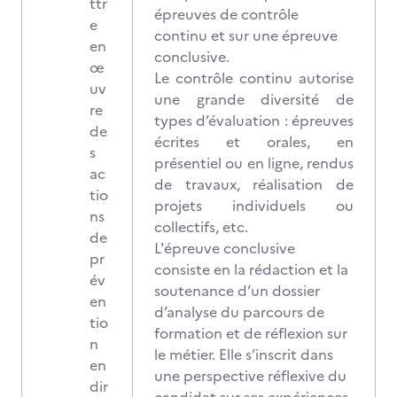
ttr
épreuves de contrôle
e
continu et sur une épreuve
en
conclusive.
œ
Le contrôle continu autorise
uv
une grande diversité de
re
types d’évaluation : épreuves
de
écrites et orales, en
s
présentiel ou en ligne, rendus
ac
de travaux, réalisation de
tio
projets individuels ou
ns
collectifs, etc.
de
L'épreuve conclusive
pr
consiste en la rédaction et la
év
soutenance d’un dossier
en
d’analyse du parcours de
tio
formation et de réflexion sur
n
le métier. Elle s’inscrit dans
en
une perspective réflexive du
dir