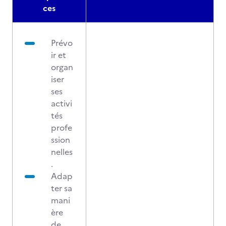
ces
Prévo
ir et
organ
iser
ses
activi
tés
profe
ssion
nelles
.
Adap
ter sa
mani
ère
de