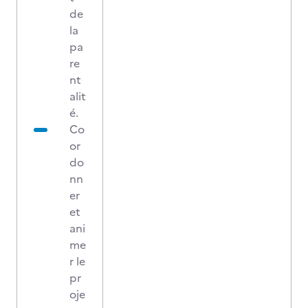
de
la
pa
re
nt
alit
é.
Co
or
do
nn
er
et
ani
me
r le
pr
oje