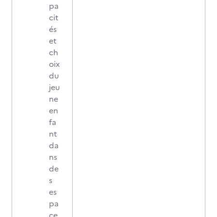
pa
cit
és
et
ch
oix
du
jeu
ne
en
fa
nt
da
ns
de
s
es
pa
ce