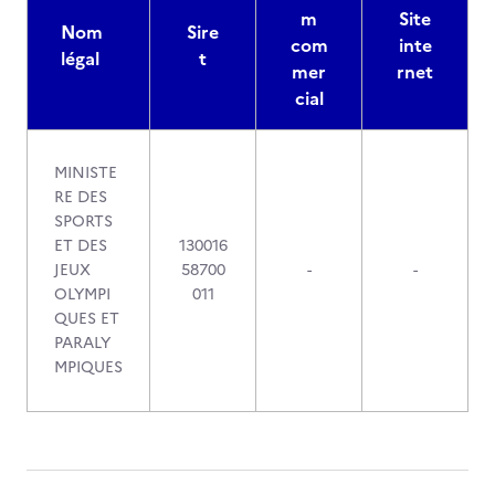
m
Site
Nom
Sire
com
inte
légal
t
mer
rnet
cial
MINISTE
RE DES
SPORTS
ET DES
130016
JEUX
58700
-
-
OLYMPI
011
QUES ET
PARALY
MPIQUES