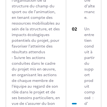
l'organisation de la
ure
structure du champ du
d'alte
sport ou de l'animation,
rnanc
en tenant compte des
e.
ressources mobilisables au
sein de la structure, et des
Un
impacts écologiques
entre
potentiels du projet, pour
tien
favoriser l'atteinte des
cond
résultats attendus
uit à
- Suivre les actions
partir
conduites dans le cadre
du
du projet mis en œuvre,
supp
en organisant les actions
ort
de chaque membre de
prod
l'équipe au regard de son
uit
rôle dans le projet et de
comp
ses besoins particuliers, en
osé :
vue de s'assurer du bon
d'