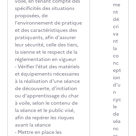
voile, en tenant compte des
me
spécificités des situations
nt
proposées, de
dé
l'environnement de pratique
cri
et des caractéristiques des
va
pratiquants, afin d'assurer
nt
leur sécurité, celle des tiers,
la
la sienne et le respect de la
co
réglementation en vigueur
nc
- Vérifier l'état des matériels
ept
et équipements nécessaires
ion
à la réalisation d'une séance
d'u
de découverte, d'initiation
n
ou d'apprentissage du char
cyc
à voile, selon le contenu de
le
la séance et le public visé,
de
afin de repérer les risques
séa
avant la séance
nc
- Mettre en place les
es