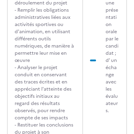
déroulement du projet
une
- Remplir les obligations
prése
administratives liées aux
ntati
activités sportives ou
on
d'animation, en utilisant
orale
différents outils
par le
numériques, de manière à
candi
permettre leur mise en
dat ;
œuvre
d' un
- Analyser le projet
écha
conduit en conservant
nge
des traces écrites et en
avec
appréciant l'atteinte des
les
objectifs initiaux au
évalu
regard des résultats
ateur
observés, pour rendre
s.
compte de ses impacts
- Restituer les conclusions
du projet à son