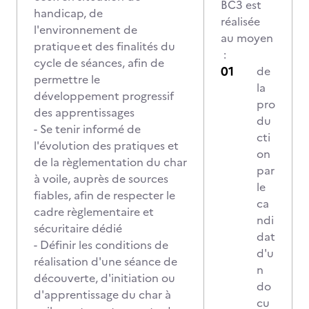
BC3 est
handicap, de
réalisée
l'environnement de
au moyen
pratique et des finalités du
:
cycle de séances, afin de
de
permettre le
la
développement progressif
pro
des apprentissages
du
- Se tenir informé de
cti
l'évolution des pratiques et
on
de la règlementation du char
par
à voile, auprès de sources
le
fiables, afin de respecter le
ca
cadre règlementaire et
ndi
sécuritaire dédié
dat
- Définir les conditions de
d'u
réalisation d'une séance de
n
découverte, d'initiation ou
do
d'apprentissage du char à
cu