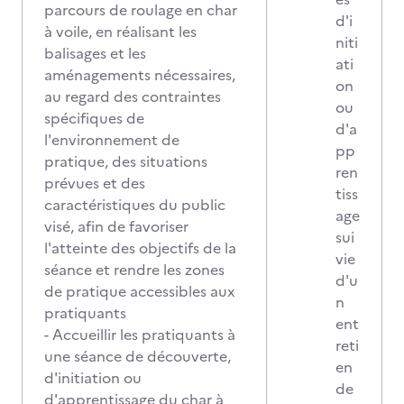
parcours de roulage en char
d'i
à voile, en réalisant les
niti
balisages et les
ati
aménagements nécessaires,
on
au regard des contraintes
ou
spécifiques de
d'a
l'environnement de
pp
pratique, des situations
ren
prévues et des
tiss
caractéristiques du public
age
visé, afin de favoriser
sui
l'atteinte des objectifs de la
vie
séance et rendre les zones
d'u
de pratique accessibles aux
n
pratiquants
ent
- Accueillir les pratiquants à
reti
une séance de découverte,
en
d'initiation ou
de
d'apprentissage du char à