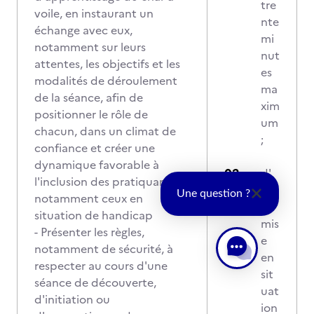
tre
voile, en instaurant un
nte
échange avec eux,
mi
notamment sur leurs
nut
attentes, les objectifs et les
es
modalités de déroulement
ma
de la séance, afin de
xim
positionner le rôle de
um
chacun, dans un climat de
;
confiance et créer une
dynamique favorable à
d'
l'inclusion des pratiquants,
un
Une question ?
notamment ceux en
e
situation de handicap
mis
- Présenter les règles,
e
notamment de sécurité, à
en
respecter au cours d'une
sit
séance de découverte,
uat
d'initiation ou
ion