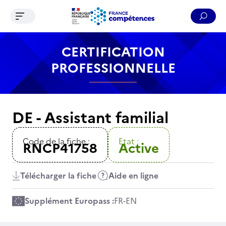
Ouvrir le menu de navigation
Reche
Contenu
Recherche
Menu
Pied de page
CERTIFICATION
PROFESSIONNELLE
DE - Assistant familial
Code de la fiche :
Etat :
RNCP41758
Active
Télécharger la fiche
Aide en ligne
Supplément Europass :
FR
-
EN