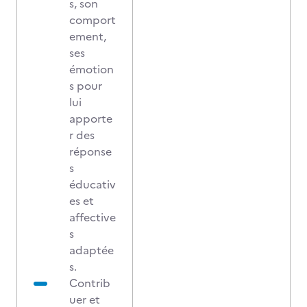
s, son
comport
ement,
ses
émotion
s pour
lui
apporte
r des
réponse
s
éducativ
es et
affective
s
adaptée
s.
Contrib
uer et