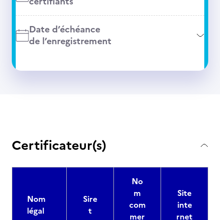
certifiants
Date d’échéance
de l’enregistrement
Certificateur(s)
No
m
Site
Nom
Sire
com
inte
légal
t
mer
rnet