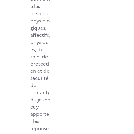
e les
besoins
physiolo
giques,
affectifs,
physiqu
es, de
soin, de
protecti
on et de
sécurité
de
l'enfant/
du jeune
et y
apporte
r les
réponse