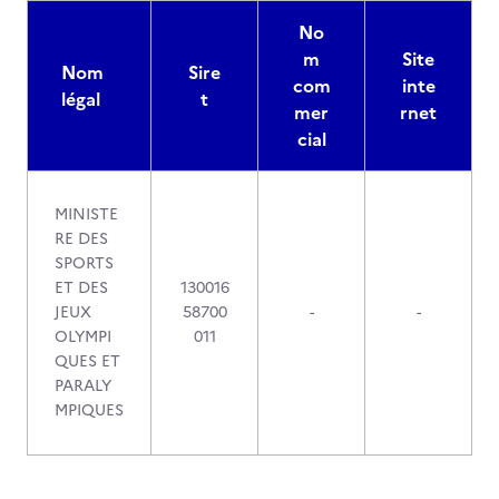
No
m
Site
Nom
Sire
com
inte
légal
t
mer
rnet
cial
MINISTE
RE DES
SPORTS
ET DES
130016
JEUX
58700
-
-
OLYMPI
011
QUES ET
PARALY
MPIQUES