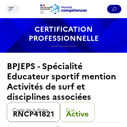
Ouvrir le menu de navigation
Reche
Contenu
Recherche
Menu
Pied de page
CERTIFICATION
PROFESSIONNELLE
BPJEPS - Spécialité
Educateur sportif mention
Activités de surf et
disciplines associées
Code de la fiche :
Etat :
RNCP41821
Active