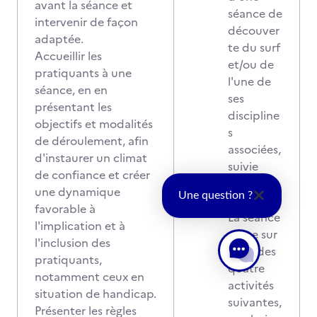
avant la séance et
séance de
intervenir de façon
découver
adaptée.
te du surf
Accueillir les
et/ou de
pratiquants à une
l'une de
séance, en en
ses
présentant les
discipline
objectifs et modalités
s
de déroulement, afin
associées,
d'instaurer un climat
suivie
de confiance et créer
d'un
une dynamique
Une question ?
entretien.
favorable à
La séance
l'implication et à
porte sur
l'inclusion des
l'une des
pratiquants,
quatre
notamment ceux en
activités
situation de handicap.
suivantes,
Présenter les règles