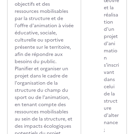
œuvre
objectifs et des
et la
ressources mobilisables
réalisa
par la structure et de
tion
l'offre d'animation à visée
d'un
éducative, sociale,
projet
culturelle ou sportive
d'ani
présente sur le territoire,
matio
afin de répondre aux
n
besoins du public.
s'inscri
Planifier et organiser un
vant
projet dans le cadre de
dans
l'organisation de la
celui
structure du champ du
de la
sport ou de l'animation,
struct
en tenant compte des
ure
ressources mobilisables
d'alter
au sein de la structure, et
nance
des impacts écologiques
;
potentiels du projet,