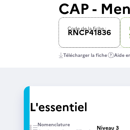
CAP - Menu
Code de la fiche :
RNCP41836
Télécharger la fiche
Aide en
L'essentiel
Nomenclature
Niveau 3