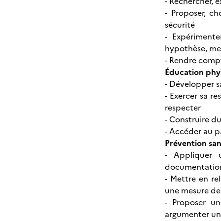
- Rechercher, e
- Proposer, c
sécurité
- Expérimente
hypothèse, men
- Rendre compte
Éducation phys
- Développer s
- Exercer sa re
respecter
- Construire d
- Accéder au p
Prévention sa
- Appliquer 
documentati
- Mettre en r
une mesure de
- Proposer un
argumenter un