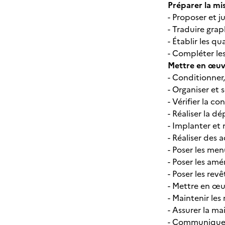
Préparer la mi
- Proposer et j
- Traduire gra
- Établir les q
- Compléter le
Mettre en œuv
- Conditionner,
- Organiser et 
- Vérifier la c
- Réaliser la d
- Implanter et 
- Réaliser des 
- Poser les men
- Poser les am
- Poser les rev
- Mettre en œuv
- Maintenir les 
- Assurer la m
- Communiquer 