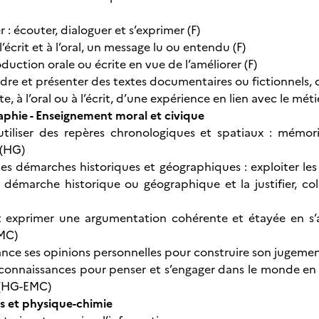
: écouter, dialoguer et s’exprimer (F)
l’écrit et à l’oral, un message lu ou entendu (F)
oduction orale ou écrite en vue de l’améliorer (F)
dre et présenter des textes documentaires ou fictionnels, de
, à l’oral ou à l’écrit, d’une expérience en lien avec le méti
aphie - Enseignement moral et civique
 utiliser des repères chronologiques et spatiaux : mémoris
 (HG)
les démarches historiques et géographiques : exploiter les 
 démarche historique ou géographique et la justifier, co
et exprimer une argumentation cohérente et étayée en s’
EMC)
tance ses opinions personnelles pour construire son jugem
s connaissances pour penser et s’engager dans le monde en s
e (HG-EMC)
 et physique-chimie