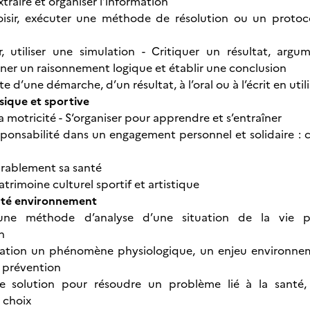
xtraire et organiser l’information
hoisir, exécuter une méthode de résolution ou un protoc
r, utiliser une simulation - Critiquer un résultat, arg
er un raisonnement logique et établir une conclusion
 d’une démarche, d’un résultat, à l’oral ou à l’écrit en ut
ique et sportive
a motricité - S‘organiser pour apprendre et s’entraîner
sponsabilité dans un engagement personnel et solidaire : con
urablement sa santé
atrimoine culturel sportif et artistique
nté environnement
une méthode d’analyse d’une situation de la vie pr
on
elation un phénomène physiologique, un enjeu environnem
 prévention
e solution pour résoudre un problème lié à la santé
 choix