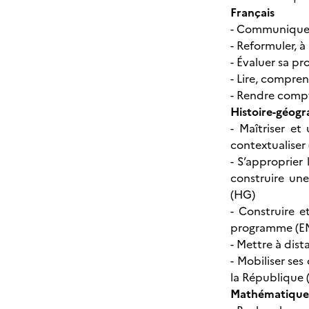
Français
- Communiquer 
- Reformuler, à 
- Évaluer sa pr
- Lire, compren
- Rendre compte
Histoire-géogr
- Maîtriser et
contextualiser
- S’approprier 
construire une
(HG)
- Construire 
programme (
- Mettre à dis
- Mobiliser se
la Républiqu
Mathématiques