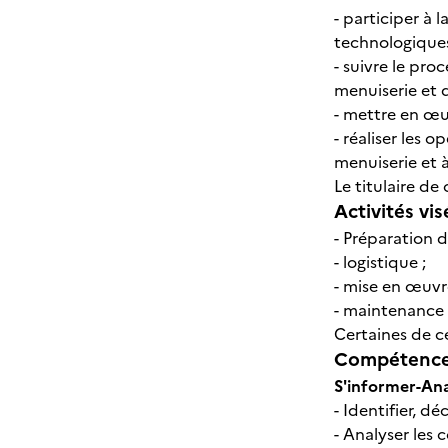
- participer à 
technologiques,
- suivre le pr
menuiserie et d
- mettre en œu
- réaliser les 
menuiserie et 
Le titulaire d
Activités vis
- Préparation d
- logistique ;
- mise en œuvre
- maintenance 
Certaines de ce
Compétences
S'informer-An
-
Identifier, d
- Analyser les 