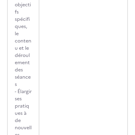
objecti
fs
spécifi
ques,
le
conten
u et le
déroul
ement
des
séance
s
- Élargir
ses
pratiq
ues à
de
nouvell
es