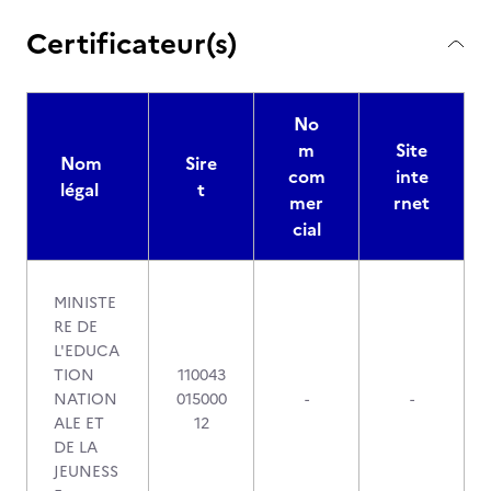
Certificateur(s)
No
m
Site
Nom
Sire
com
inte
légal
t
mer
rnet
cial
MINISTE
RE DE
L'EDUCA
TION
110043
NATION
015000
-
-
ALE ET
12
DE LA
JEUNESS