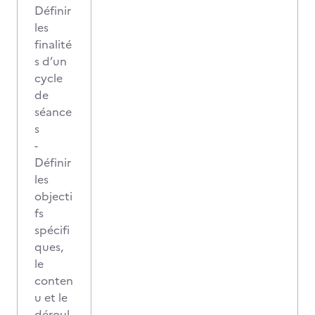
Définir
les
finalité
s d’un
cycle
de
séance
s
-
Définir
les
objecti
fs
spécifi
ques,
le
conten
u et le
déroul