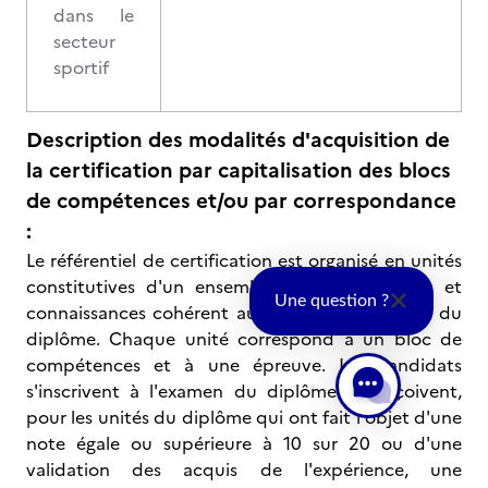
dans le
secteur
sportif
Description des modalités d'acquisition de
la certification par capitalisation des blocs
de compétences et/ou par correspondance
:
Le référentiel de certification est organisé en unités
constitutives d'un ensemble de compétences et
Une question ?
connaissances cohérent au regard de la finalité du
diplôme. Chaque unité correspond à un bloc de
compétences et à une épreuve. Les candidats
s'inscrivent à l'examen du diplôme. Ils reçoivent,
pour les unités du diplôme qui ont fait l'objet d'une
note égale ou supérieure à 10 sur 20 ou d'une
validation des acquis de l'expérience, une