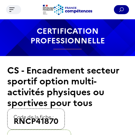
Ouvrir le menu de navigation
Reche
Contenu
Recherche
Menu
Pied de page
CERTIFICATION
PROFESSIONNELLE
CS - Encadrement secteur
sportif option multi-
activités physiques ou
sportives pour tous
Code de la fiche :
RNCP41870