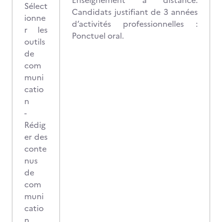
Enseignement à distance.
Sélect
Candidats justifiant de 3 années
ionne
d’activités professionnelles :
r les
Ponctuel oral.
outils
de
com
muni
catio
n
-
Rédig
er des
conte
nus
de
com
muni
catio
n