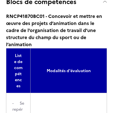
Blocs de compétences
RNCP41870BC01 - Concevoir et mettre en
œuvre des projets d’animation dans le
cadre de l’organisation de travail d’une
structure du champ du sport ou de
l’animation
List
e de
com
Modalités d'évaluation
pét
enc
es
- Se
repér