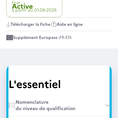
Etat :
Active
à partir du 01-09-2026
Télécharger la fiche
Aide en ligne
Supplément Europass :
FR
-
EN
L'essentiel
Nomenclature
du niveau de qualification