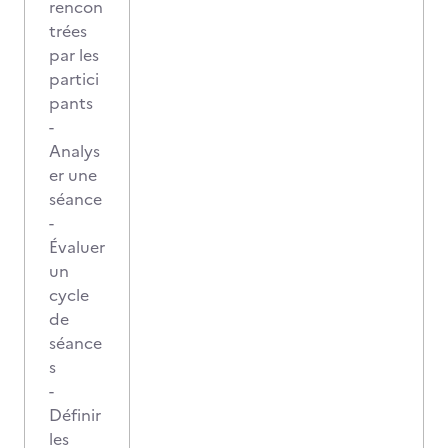
rencon
trées
par les
partici
pants
-
Analys
er une
séance
-
Évaluer
un
cycle
de
séance
s
-
Définir
les