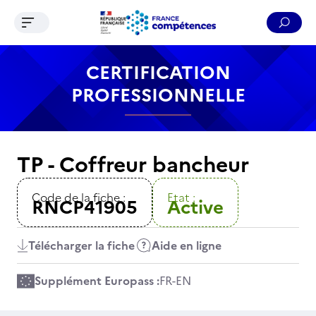
Ouvrir le menu de navigation
Reche
Contenu
Recherche
Menu
Pied de page
CERTIFICATION
PROFESSIONNELLE
TP - Coffreur bancheur
Code de la fiche :
Etat :
RNCP41905
Active
Télécharger la fiche
Aide en ligne
Supplément Europass :
FR
-
EN