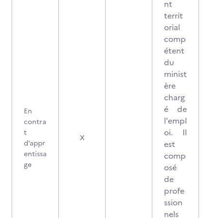
nt
territ
orial
comp
étent
du
minist
ère
charg
é de
En
l'empl
contra
oi. Il
t
X
d’appr
est
entissa
comp
ge
osé
de
profe
ssion
nels