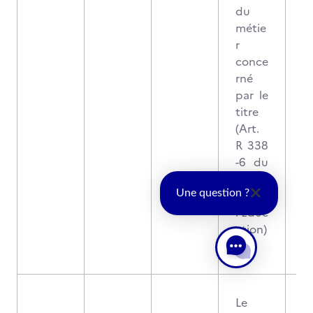
du
métie
r
conce
rné
par le
titre
(Art.
R 338
-6 du
Code
de
Une question ?
l’Éduc
ation)
.
Le