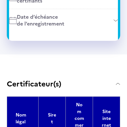
certifiants
Date d’échéance
de l’enregistrement
Certificateur(s)
No
m
Site
Nom
Sire
com
inte
légal
t
mer
rnet