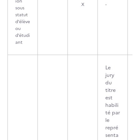
ion
X
-
sous
statut
d’élève
ou
d’étudi
ant
Le
jury
du
titre
est
habili
té par
le
repré
senta