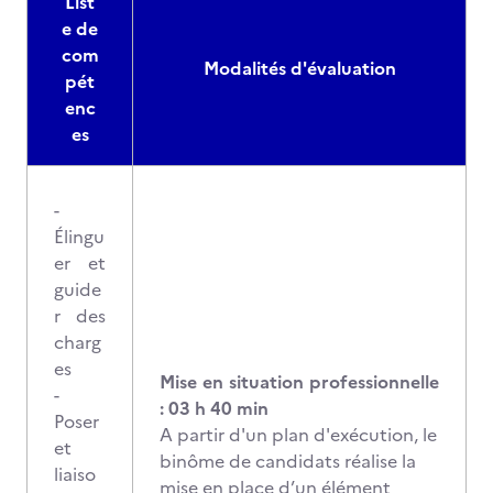
List
e de
com
Modalités d'évaluation
pét
enc
es
-
Élingu
er et
guide
r des
charg
es
Mise en situation professionnelle
-
: 03 h 40 min
Poser
A partir d'un plan d'exécution, le
et
binôme de candidats réalise la
liaiso
mise en place d’un élément