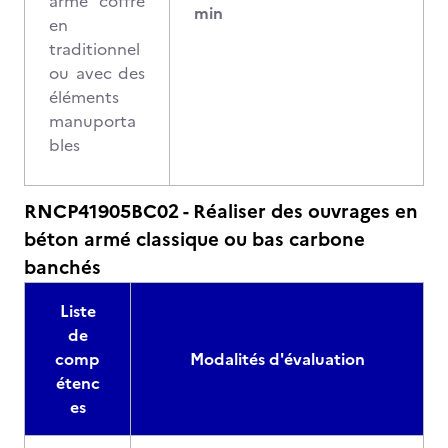
armé coffré
min
en
traditionnel
ou avec des
éléments
manuporta
bles
RNCP41905BC02 - Réaliser des ouvrages en
béton armé classique ou bas carbone
banchés
Liste
de
comp
Modalités d'évaluation
étenc
es