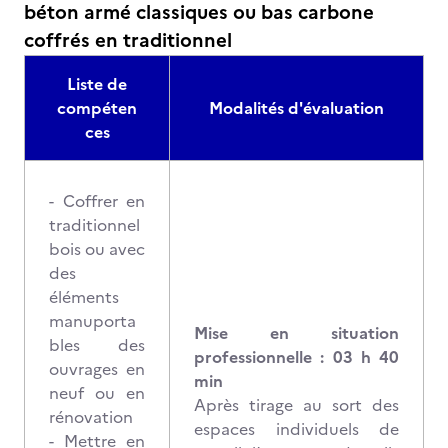
béton armé classiques ou bas carbone
coffrés en traditionnel
Liste de
compéten
Modalités d'évaluation
ces
- Coffrer en
traditionnel
bois ou avec
des
éléments
manuporta
Mise en situation
bles des
professionnelle : 03 h 40
ouvrages en
min
neuf ou en
Après tirage au sort des
rénovation
espaces individuels de
- Mettre en