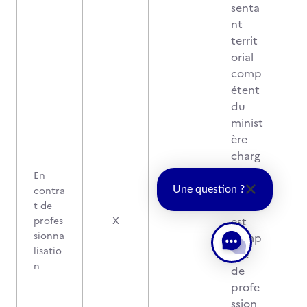
senta
nt
territ
orial
comp
étent
du
minist
ère
charg
é de
En
l'empl
contra
Une question ?
oi. Il
t de
est
profes
X
sionna
comp
lisatio
osé
n
de
profe
ssion