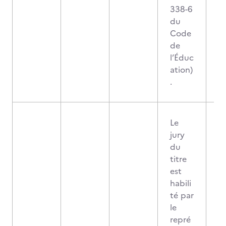
338-6
du
Code
de
l’Éduc
ation)
.
Le
jury
du
titre
est
habili
té par
le
repré