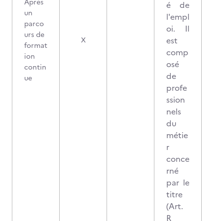
Après
é de
un
l'empl
parco
oi. Il
urs de
est
X
format
comp
ion
osé
contin
de
ue
profe
ssion
nels
du
métie
r
conce
rné
par le
titre
(Art.
R