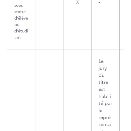
X
-
sous
statut
d’élève
ou
d’étudi
ant
Le
jury
du
titre
est
habili
té par
le
repré
senta