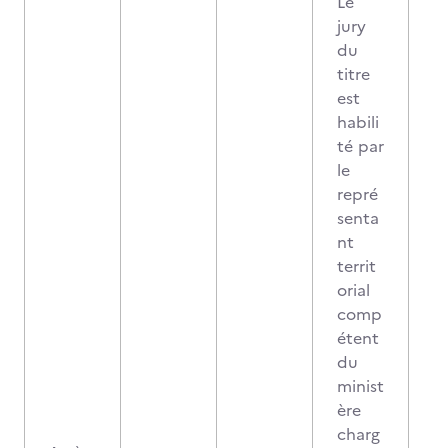
Le
jury
du
titre
est
habili
té par
le
repré
senta
nt
territ
orial
comp
étent
du
minist
ère
charg