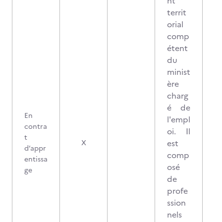
nt
territ
orial
comp
étent
du
minist
ère
charg
é de
En
l'empl
contra
oi. Il
t
est
X
d’appr
comp
entissa
osé
ge
de
profe
ssion
nels