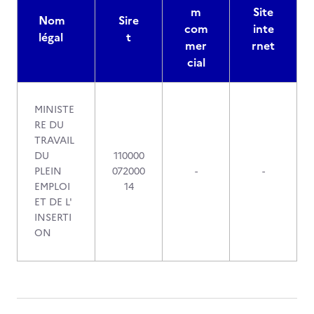
m
Site
Nom
Sire
com
inte
légal
t
mer
rnet
cial
MINISTE
RE DU
TRAVAIL
DU
110000
PLEIN
072000
-
-
EMPLOI
14
ET DE L'
INSERTI
ON