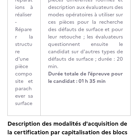
ions à
description aux évaluateurs des
réaliser
modes opératoires à utiliser sur
-
ces pièces pour la recherche
Répare
des défauts de surface et pour
r la
leur retouche ; les évaluateurs
structu
questionnent ensuite le
re
candidat sur d'autres types de
d'une
défauts de surface ; durée : 20
pièce
min.
compo
Durée totale de l’épreuve pour
site et
le candidat : 01 h 35 min
parach
ever sa
surface
Description des modalités d'acquisition de
la certification par capitalisation des blocs