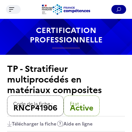
Ouvrir le menu de navigation
Reche
Contenu
Recherche
Menu
Pied de page
CERTIFICATION
PROFESSIONNELLE
TP - Stratifieur
multiprocédés en
matériaux composites
Code de la fiche :
Etat :
RNCP41906
Active
Télécharger la fiche
Aide en ligne