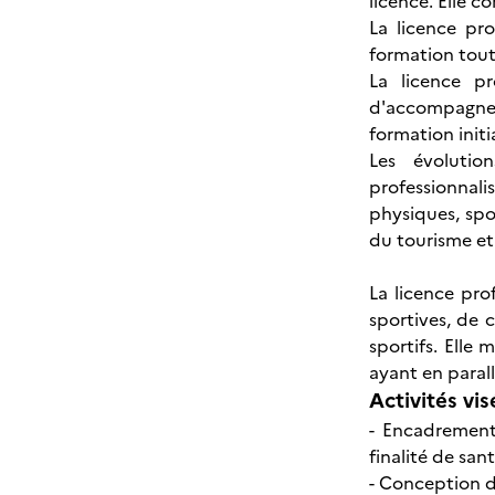
licence. Elle c
La licence pro
formation tout 
La licence pr
d'accompagnem
formation initi
Les évolutio
professionnali
physiques, spo
du tourisme et d
La licence prof
sportives, de 
sportifs. Elle 
ayant en parall
Activités vis
- Encadrement 
finalité de san
- Conception de