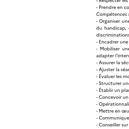
- Respecter le
- Prendre en c
Compétences s
- Organiser un
du handicap, de
discrimination
- Encadrer une 
- Mobiliser u
adapter l’inte
- Assurer la s
- Ajuster la sé
- Évaluer les m
- Structurer u
- Établir un p
- Concevoir un 
- Opérationnali
- Mettre en œu
- Communiquer e
- Conseiller su