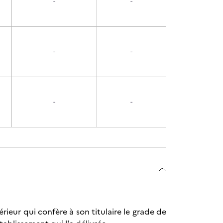
-
-
-
-
-
-
ieur qui confère à son titulaire le grade de