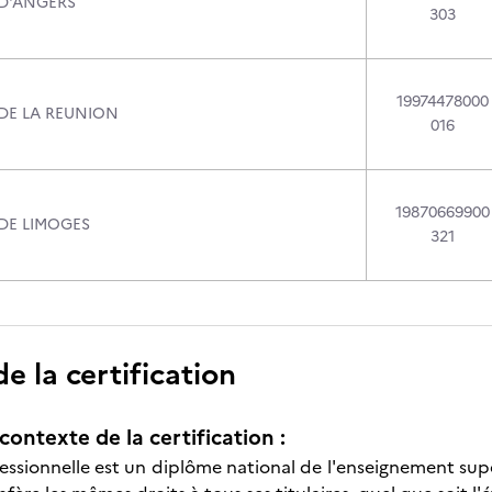
 D'ANGERS
303
19974478000
 DE LA REUNION
016
19870669900
 DE LIMOGES
321
 la certification
contexte de la certification :
essionnelle est un diplôme national de l'enseignement supér