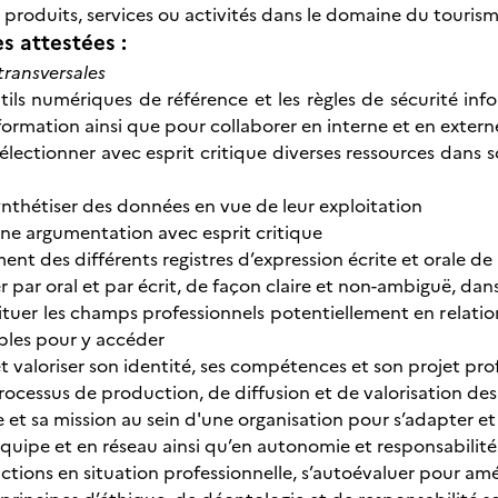
produits, services ou activités dans le domaine du tourisme 
 attestées :
ransversales
outils numériques de référence et les règles de sécurité inf
nformation ainsi que pour collaborer en interne et en extern
t sélectionner avec esprit critique diverses ressources da
ynthétiser des données en vue de leur exploitation
ne argumentation avec esprit critique
ément des différents registres d’expression écrite et orale de
par oral et par écrit, de façon claire et non-ambiguë, dan
 situer les champs professionnels potentiellement en relatio
bles pour y accéder
 et valoriser son identité, ses compétences et son projet p
 processus de production, de diffusion et de valorisation des
le et sa mission au sein d'une organisation pour s’adapter et
 équipe et en réseau ainsi qu’en autonomie et responsabilité
actions en situation professionnelle, s’autoévaluer pour amé