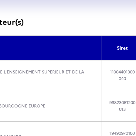
teur(s)
Siret
E L'ENSEIGNEMENT SUPERIEUR ET DE LA
11004401300
040
93823061200
 BOURGOGNE EUROPE
013
19490970100