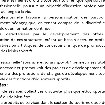
onfère les mêmes droits à tous ses titulaires, quel que soit l'
fessionnelle poursuit un objectif d'insertion professionne
au long de la vie.
ofessionnelle favorise la personnalisation des parcou
ent pédagogique, en tenant compte de la diversité et d
ale et en formation continue.
ns, caractérisées par le développement des offres
sation de ces structures, créent un besoin accru en profe
rtives ou artistiques, de concevoir ainsi que de promouvoi
es loisirs sportifs.
essionnelle "
Tourisme et loisirs sportifs
" permet à ses titu
concevoir et promouvoir des projets de développement de 
mène à des professions de chargés de développement tourisme
èle des fonctions d'éducateurs sportifs.
ées :
de séances collectives d’activité physique et/ou sporti
té ou de bien-être
 produits ou services dans le secteur du tourisme et/ou des