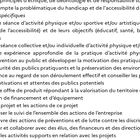
s principes d’éthique, de déontologie et de responsabilité 
ompte la problématique du handicap et de l'accessibilité d
pécifiques
e séance d’activité physique et/ou sportive et/ou artistiq
 l’accessibilité) et de leurs objectifs (éducatif, santé, b
s
séance collective et/ou individuelle d’activité physique et/
ne expérience approfondie de la pratique d’activité phy
rvention au public et développer la motivation des pratiqu
écurité des publics pratiquants et la préservation des envi
ance au regard de son déroulement effectif et conseiller les
otivations et attentes des publics potentiels
ne offre de produit répondant à la valorisation du territoi
lan de financement et d’équipement
projet et les actions de ce projet
ser le suivi de l’ensemble des actions de l’entreprise
vre des actions de préventions et de lutte contre les discr
t collaborer avec des élus, des financeurs et des direction
r les activités supports en relation avec les projets