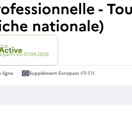
ofessionnelle - Tou
fiche nationale)
Etat :
Active
à partir du 01-09-2026
 ligne
Supplément Europass :
FR
-
EN