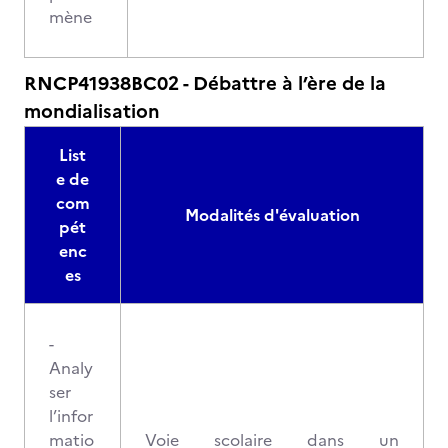
mène
RNCP41938BC02 - Débattre à l’ère de la
mondialisation
List
e de
com
Modalités d'évaluation
pét
enc
es
-
Analy
ser
l’infor
matio
Voie scolaire dans un