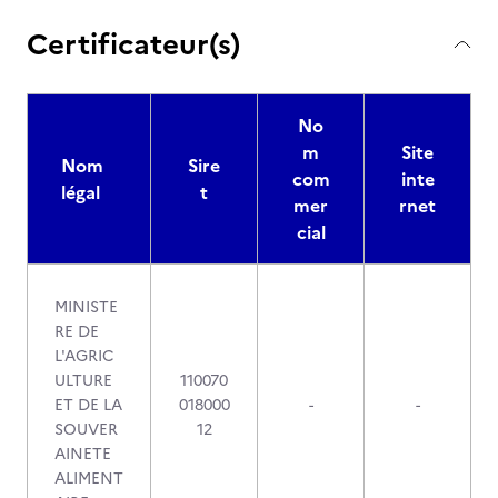
Certificateur(s)
No
m
Site
Nom
Sire
com
inte
légal
t
mer
rnet
cial
MINISTE
RE DE
L'AGRIC
ULTURE
110070
ET DE LA
018000
-
-
SOUVER
12
AINETE
ALIMENT