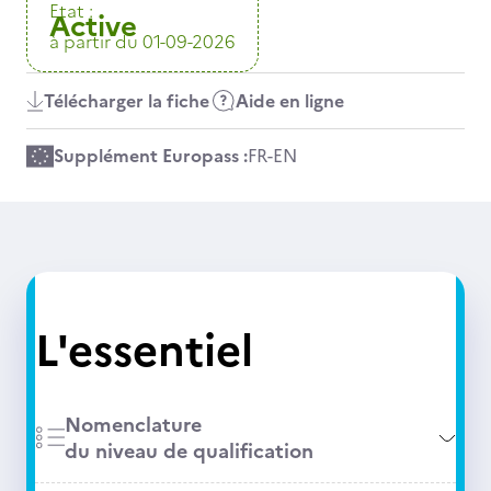
Etat :
Active
à partir du 01-09-2026
Télécharger la fiche
Aide en ligne
Supplément Europass :
FR
-
EN
L'essentiel
Nomenclature
du niveau de qualification