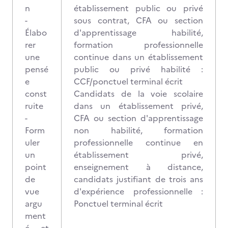
n
établissement public ou privé
-
sous contrat, CFA ou section
Élabo
d'apprentissage habilité,
rer
formation professionnelle
une
continue dans un établissement
pensé
public ou privé habilité :
e
CCF/ponctuel terminal écrit
const
Candidats de la voie scolaire
ruite
dans un établissement privé,
-
CFA ou section d'apprentissage
Form
non habilité, formation
uler
professionnelle continue en
un
établissement privé,
point
enseignement à distance,
de
candidats justifiant de trois ans
vue
d'expérience professionnelle :
argu
Ponctuel terminal écrit
ment