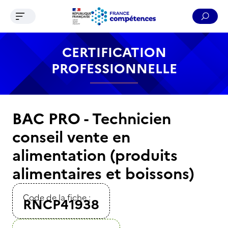
Ouvrir le menu de navigation
Reche
Contenu
Recherche
Menu
Pied de page
CERTIFICATION
PROFESSIONNELLE
BAC PRO - Technicien
conseil vente en
alimentation (produits
alimentaires et boissons)
Code de la fiche :
RNCP41938