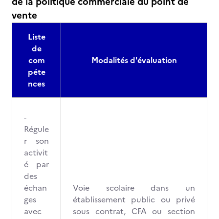
de la politique commerciale du point de
vente
Liste
de
com
Modalités d'évaluation
péte
nces
-
Régule
r son
activit
é par
des
échan
Voie scolaire dans un
ges
établissement public ou privé
avec
sous contrat, CFA ou section