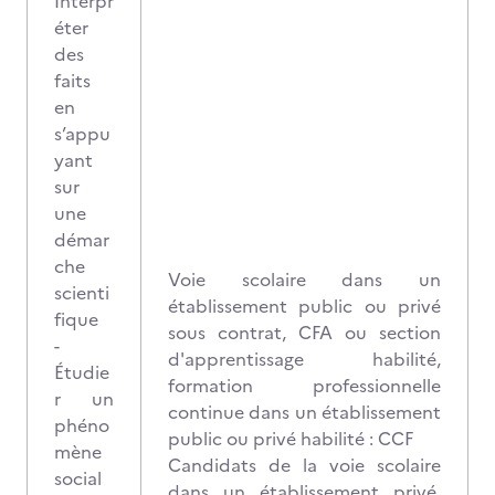
Interpr
éter
des
faits
en
s’appu
yant
sur
une
démar
che
Voie scolaire dans un
scienti
établissement public ou privé
fique
sous contrat, CFA ou section
-
d'apprentissage habilité,
Étudie
formation professionnelle
r un
continue dans un établissement
phéno
public ou privé habilité : CCF
mène
Candidats de la voie scolaire
social
dans un établissement privé,