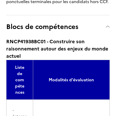
ponctuelles terminales pour les candidats hors CCF.
Blocs de compétences
RNCP41938BC01 - Construire son
raisonnement autour des enjeux du monde
actuel
Liste
de
com
Modalités d'évaluation
péte
nces
-