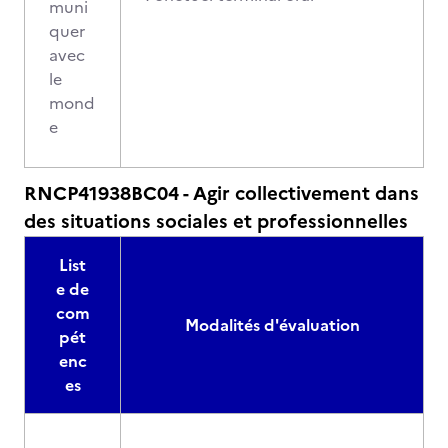
muni
quer
avec
le
mond
e
RNCP41938BC04 - Agir collectivement dans
des situations sociales et professionnelles
List
e de
com
Modalités d'évaluation
pét
enc
es