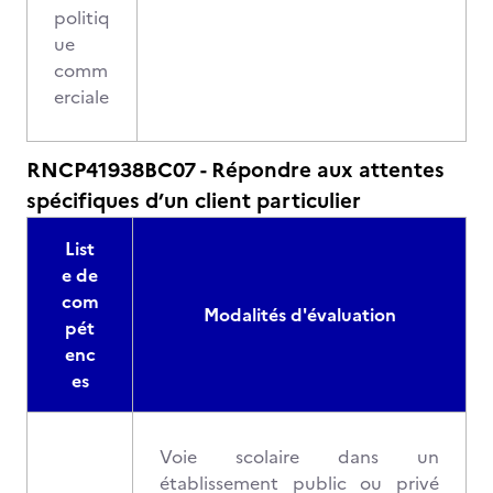
politiq
ue
comm
erciale
RNCP41938BC07 - Répondre aux attentes
spécifiques d’un client particulier
List
e de
com
Modalités d'évaluation
pét
enc
es
Voie scolaire dans un
établissement public ou privé