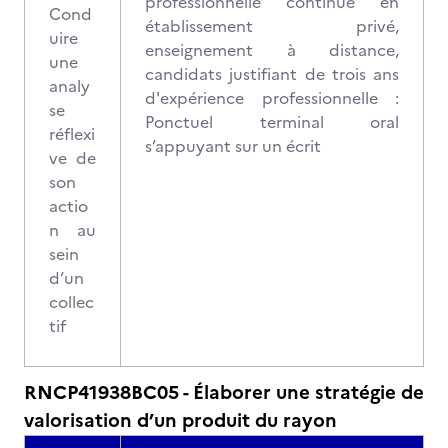
professionnelle continue en
Cond
établissement privé,
uire
enseignement à distance,
une
candidats justifiant de trois ans
analy
d'expérience professionnelle :
se
Ponctuel terminal oral
réflexi
s’appuyant sur un écrit
ve de
son
actio
n au
sein
d’un
collec
tif
RNCP41938BC05 - Élaborer une stratégie de
valorisation d’un produit du rayon