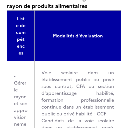
rayon de produits alimentaires
List
e de
com
Modalités d'évaluation
pét
enc
es
Voie scolaire dans un
-
établissement public ou privé
Gérer
sous contrat, CFA ou section
le
d'apprentissage habilité,
rayon
formation professionnelle
et son
continue dans un établissement
appro
public ou privé habilité : CCF
vision
Candidats de la voie scolaire
neme
dans un établissement privé,