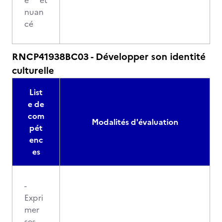
é et
nuan
cé
RNCP41938BC03 - Développer son identité
culturelle
List
e de
com
Modalités d'évaluation
pét
enc
es
-
Expri
mer
ses