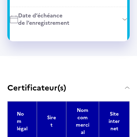
Date d’échéance
de l’enregistrement
Certificateur(s)
Nom
No
Site
Sire
com
m
inter
t
merci
légal
net
al