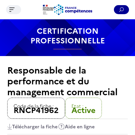
Ouvrir le menu de navigation
Reche
Contenu
Recherche
Menu
Pied de page
CERTIFICATION
PROFESSIONNELLE
Responsable de la
performance et du
management commercial
Code de la fiche :
Etat :
RNCP41962
Active
Télécharger la fiche
Aide en ligne