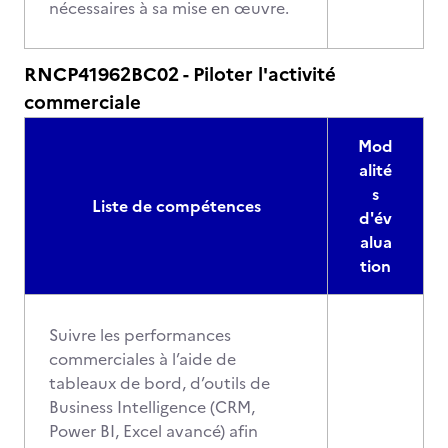
nécessaires à sa mise en œuvre.
RNCP41962BC02 - Piloter l'activité
commerciale
Mod
alité
s
Liste de compétences
d'év
alua
tion
Suivre les performances
commerciales à l’aide de
tableaux de bord, d’outils de
Business Intelligence (CRM,
Power BI, Excel avancé) afin