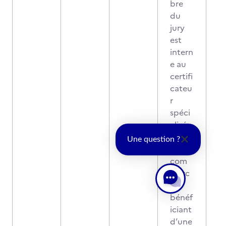
bre
du
jury
est
intern
e au
certifi
cateu
r
spéci
alisé
dans
Une question ?
le
com
merc
e,
bénéf
iciant
d’une