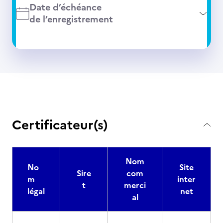
Date d’échéance
de l’enregistrement
Certificateur(s)
Nom
No
Site
Sire
com
m
inter
t
merci
légal
net
al