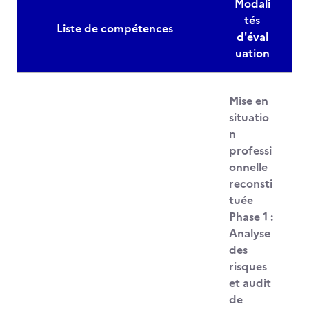
Modali
tés
Liste de compétences
d'éval
uation
Mise en
situatio
n
professi
onnelle
reconsti
tuée
Phase 1 :
Analyse
des
risques
et audit
de