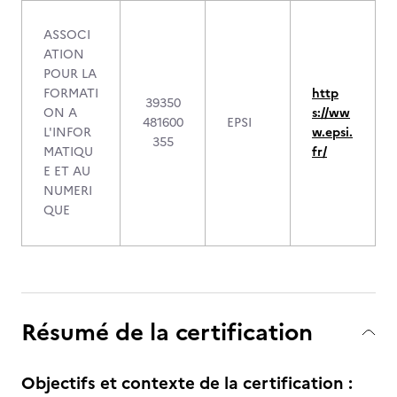
ASSOCI
ATION
POUR LA
FORMATI
http
39350
ON A
s://ww
481600
EPSI
L'INFOR
w.epsi.
355
MATIQU
fr/
E ET AU
NUMERI
QUE
Résumé de la certification
Objectifs et contexte de la certification :