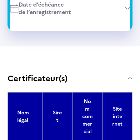
Date d’échéance
de l’enregistrement
Certificateur(s)
No
m
Site
Nom
Sire
com
inte
légal
t
mer
rnet
cial