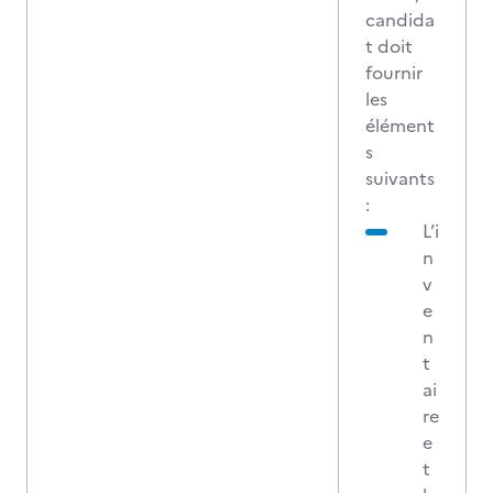
candida
t doit
fournir
les
élément
s
suivants
:
L’i
n
v
e
n
t
ai
re
e
t