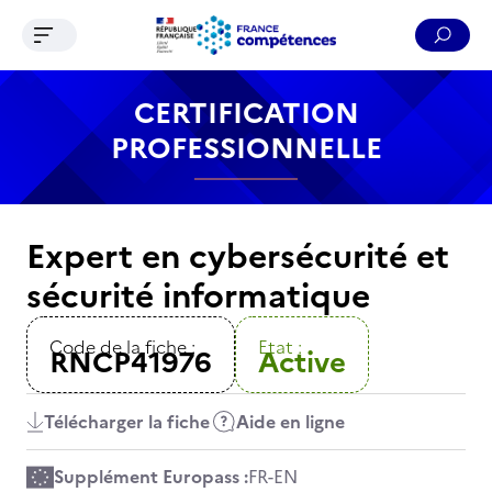
Ouvrir le menu de navigation
Reche
Contenu
Recherche
Menu
Pied de page
CERTIFICATION
PROFESSIONNELLE
Expert en cybersécurité et
sécurité informatique
Code de la fiche :
Etat :
RNCP41976
Active
Télécharger la fiche
Aide en ligne
Supplément Europass :
FR
-
EN