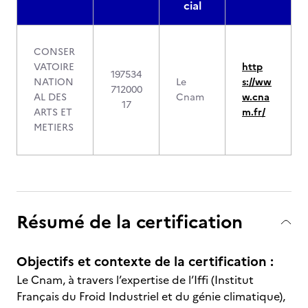
cial
CONSER
VATOIRE
http
197534
NATION
Le
s://ww
712000
AL DES
Cnam
w.cna
17
ARTS ET
m.fr/
METIERS
Résumé de la certification
Objectifs et contexte de la certification :
Le Cnam, à travers l’expertise de l’Iffi (Institut
Français du Froid Industriel et du génie climatique),