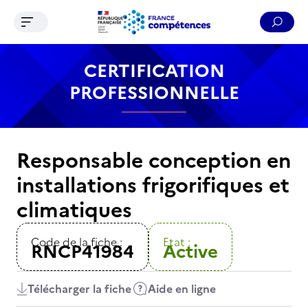
Ouvrir le menu de navigation
Reche
Contenu
Recherche
Menu
Pied de page
CERTIFICATION
PROFESSIONNELLE
Responsable conception en
installations frigorifiques et
climatiques
Code de la fiche :
Etat :
RNCP41984
Active
Télécharger la fiche
Aide en ligne