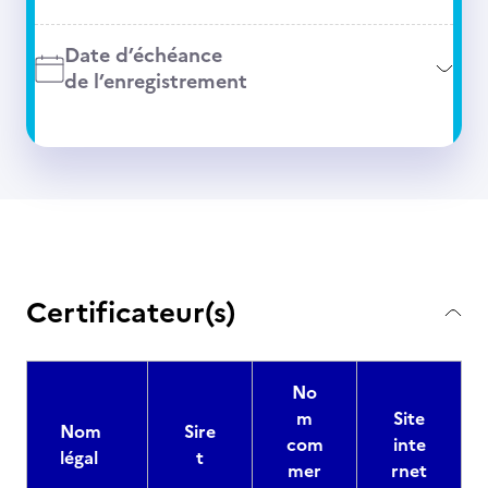
Date d’échéance
de l’enregistrement
Certificateur(s)
No
m
Site
Nom
Sire
com
inte
légal
t
mer
rnet