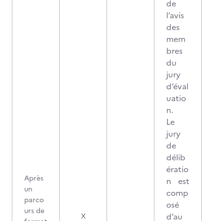
de
l’avis
des
mem
bres
du
jury
d’éval
uatio
n.
Le
jury
de
délib
ératio
Après
n est
un
comp
parco
osé
urs de
0
d’au
X