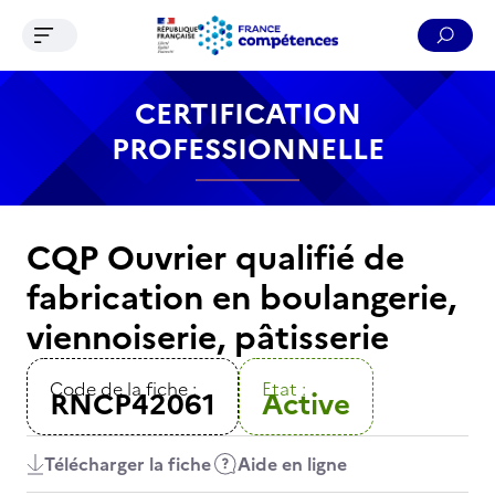
Ouvrir le menu de navigation
Reche
Contenu
Recherche
Menu
Pied de page
CERTIFICATION
PROFESSIONNELLE
CQP Ouvrier qualifié de
fabrication en boulangerie,
viennoiserie, pâtisserie
Code de la fiche :
Etat :
RNCP42061
Active
Télécharger la fiche
Aide en ligne