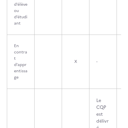
d’élève
ou
d’étudi
ant
En
contra
t
X
-
d’appr
entissa
ge
Le
CQP
est
délivr
é