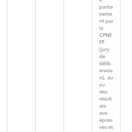
parita
ireme
nt par
la
CPNE
FP
(jury
de
délib
ératio
n), au
vu
des
résult
ats
aux
épreu
ves et