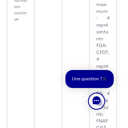
format
maxi
ion
mum
contin
: 4
ue
repré
senta
nts
FGA-
CFDT,
4
repré
senta
nts
Une question ?
FGTA-
FO, 4
repré
senta
nts
FNAF
CGT,