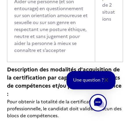
Aider une personne (et son
de 2
entourage) en questionnement
situat
sur son orientation amoureuse et
ions
sexuelle ou sur son genre en
respectant une posture éthique,
neutre et sans jugement pour
aider la personne à mieux se
connaître et s’accepter
Description des modalités d'acquisition de
la certification par capitalisation des blocs
Une question ?
de compétences et/ou par correspondance
:
Pour obtenir la totalité de la certification
professionnelle, le candidat doit valider chacun des
blocs de compétences.