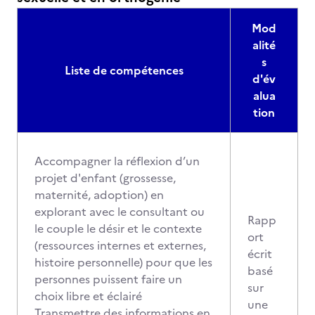
Mod
alité
s
Liste de compétences
d'év
alua
tion
Accompagner la réflexion d’un
projet d'enfant (grossesse,
maternité, adoption) en
explorant avec le consultant ou
Rapp
le couple le désir et le contexte
ort
(ressources internes et externes,
écrit
histoire personnelle) pour que les
basé
personnes puissent faire un
sur
choix libre et éclairé
une
Transmettre des informations en