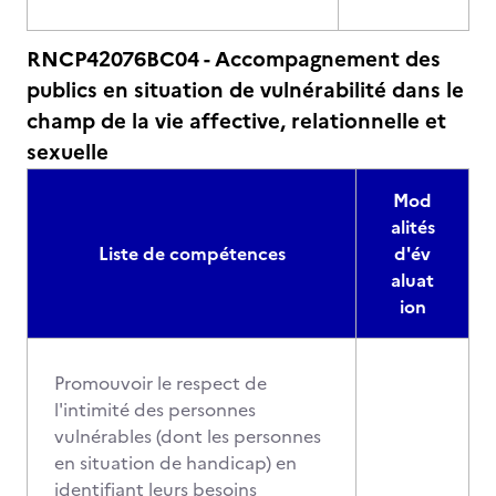
RNCP42076BC04 - Accompagnement des
publics en situation de vulnérabilité dans le
champ de la vie affective, relationnelle et
sexuelle
Mod
alités
Liste de compétences
d'év
aluat
ion
Promouvoir le respect de
l'intimité des personnes
vulnérables (dont les personnes
en situation de handicap) en
identifiant leurs besoins