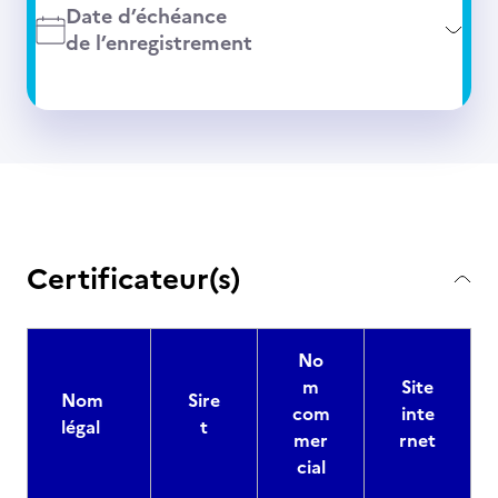
Date d’échéance
de l’enregistrement
Certificateur(s)
No
m
Site
Nom
Sire
com
inte
légal
t
mer
rnet
cial