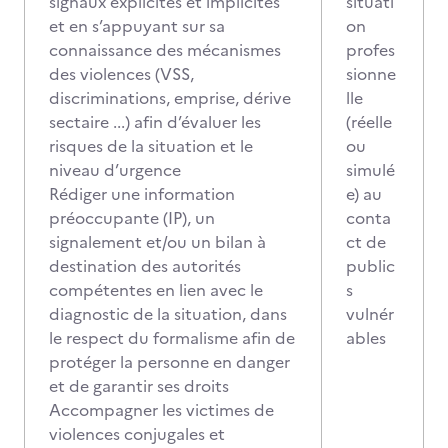
signaux explicites et implicites
situati
et en s’appuyant sur sa
on
connaissance des mécanismes
profes
des violences (VSS,
sionne
discriminations, emprise, dérive
lle
sectaire ...) afin d’évaluer les
(réelle
risques de la situation et le
ou
niveau d’urgence
simulé
Rédiger une information
e) au
préoccupante (IP), un
conta
signalement et/ou un bilan à
ct de
destination des autorités
public
compétentes en lien avec le
s
diagnostic de la situation, dans
vulnér
le respect du formalisme afin de
ables
protéger la personne en danger
et de garantir ses droits
Accompagner les victimes de
violences conjugales et