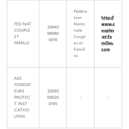
Fédéra
tion
http://
FED NAT
Natio
www.c
30843
COUPLE
nale
ouples
98680
ET
Coupl
-et-fa
0016
FAMILLE
es et
milles.
Famill
com
es
ASS
FONDAT
EURS
32693
PROTEC
00620
-
-
T INST
0145
CATHO
LYON