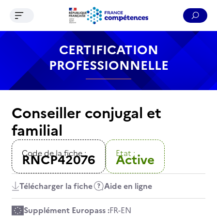
Ouvrir le menu de navigation
Reche
Contenu
Recherche
Menu
Pied de page
CERTIFICATION
PROFESSIONNELLE
Conseiller conjugal et
familial
Code de la fiche :
Etat :
RNCP42076
Active
Télécharger la fiche
Aide en ligne
Supplément Europass :
FR
-
EN