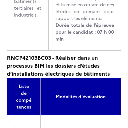
bâtiments
et la mise en œuvre de ces
tertiaires et
études en prenant pour
industriels.
support les éléments.
Durée totale de l’épreuve
pour le candidat : 07 h 00
min
RNCP42103BC03 - Réaliser dans un
processus BIM les dossiers d’études
d’installations électriques de bâtiments
Liste
de
Modalités d'évaluation
compé
tences
-