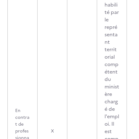
habili
té par
le
repré
senta
nt
territ
orial
comp
étent
du
minist
ère
charg
é de
En
l'empl
contra
oi. Il
t de
est
profes
X
sionna
comp