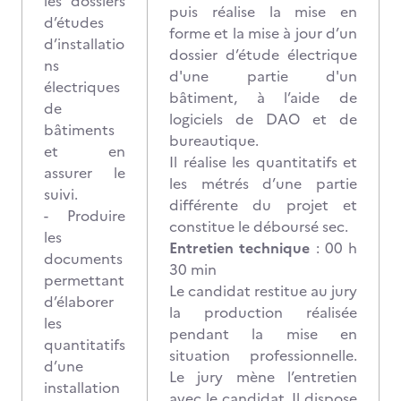
les dossiers
puis réalise la mise en
d’études
forme et la mise à jour d’un
d’installatio
dossier d’étude électrique
ns
d'une partie d'un
électriques
bâtiment, à l’aide de
de
logiciels de DAO et de
bâtiments
bureautique.
et en
Il réalise les quantitatifs et
assurer le
les métrés d’une partie
suivi.
différente du projet et
- Produire
constitue le déboursé sec.
les
Entretien technique
: 00 h
documents
30 min
permettant
Le candidat restitue au jury
d’élaborer
la production réalisée
les
pendant la mise en
quantitatifs
situation professionnelle.
d’une
Le jury mène l’entretien
installation
avec le candidat. Il dispose