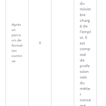
du
minist
ère
charg
Après
é de
un
l'empl
parco
oi. Il
urs de
est
X
format
comp
ion
osé
contin
de
ue
profe
ssion
nels
du
métie
r
conce
rné