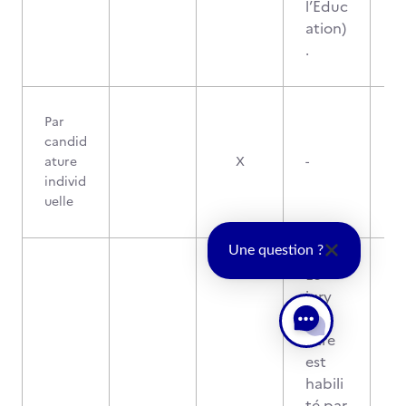
l’Éduc
ation)
.
Par
candid
ature
X
-
individ
uelle
Une question ?
Le
jury
du
titre
est
habili
té par