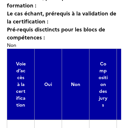
formation :
Le cas échant, prérequis à la validation de
la certification :
Pré-requis disctincts pour les blocs de
compétences :
Non
Voie
Co
d’ac
mp
cès
ositi
à la
Oui
Non
on
cert
des
ifica
jury
d
tion
s