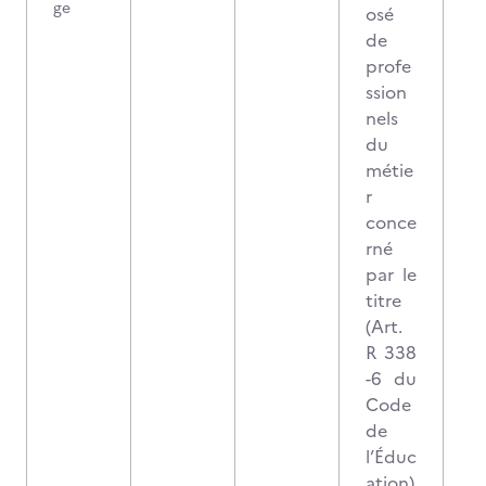
ge
osé
de
profe
ssion
nels
du
métie
r
conce
rné
par le
titre
(Art.
R 338
-6 du
Code
de
l’Éduc
ation)