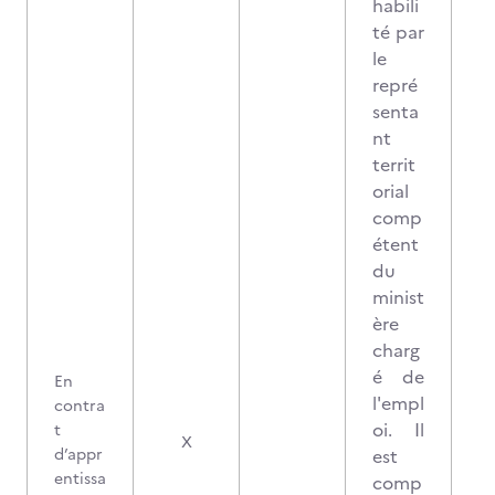
habili
té par
le
repré
senta
nt
territ
orial
comp
étent
du
minist
ère
charg
é de
En
l'empl
contra
oi. Il
t
X
d’appr
est
entissa
comp