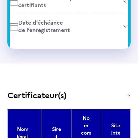
certifiants
Date d’échéance
de l’enregistrement
Certificateur(s)
No
m
Site
Nom
Sire
com
inte
légal
t