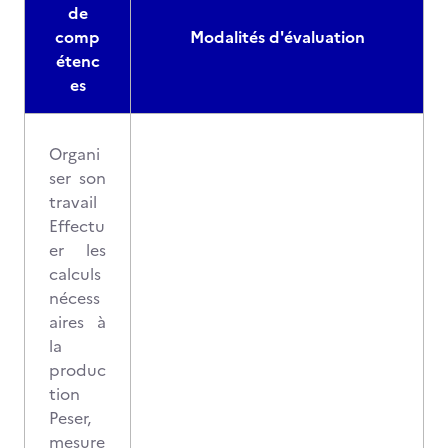
de
comp
Modalités d'évaluation
étenc
es
Organi
ser son
travail
Effectu
er les
calculs
nécess
aires à
la
produc
tion
Peser,
mesure