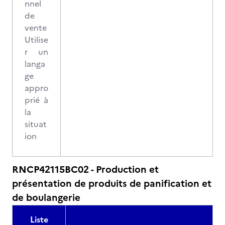
nnel
de
vente
Utilise
r un
langa
ge
appro
prié à
la
situat
ion
RNCP42115BC02 - Production et
présentation de produits de panification et
de boulangerie
Liste