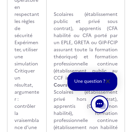
opératoire
en
respectant
Scolaires (établissement
les règles
public et privé sous
de
contrat), apprentis (CFA
sécurité
habilité ou CFA porté par
Expérimen
un EPLE, GRETA ou GIP-FCIP
ter, utiliser
assurant toute la formation
une
théorique) et formation
simulation
professionnelle continue
Critiquer
(établissement public au
un
CCF intégral)
: Contrôle en
Une question ?
résultat,
Cours de Formation (CCF)
argumente
Scolaires (établissement
r :
privé hors contrat),
contrôler
apprentis (CFA non
la
habilité), formation
vraisembla
professionnelle continue
nce d’une
(établissement non habilité