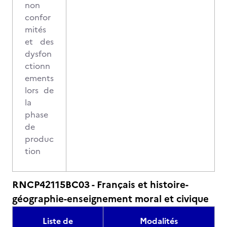
non
confor
mités
et des
dysfon
ctionn
ements
lors de
la
phase
de
produc
tion
RNCP42115BC03 - Français et histoire-
géographie-enseignement moral et civique
Liste de
Modalités