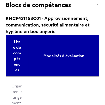
Blocs de compétences
RNCP42115BC01 - Approvisionnement,
communication, sécurité alimentaire et
hygiène en boulangerie
List
e de
com
Modalités d'évaluation
pét
enc
es
Organ
iser le
range
ment