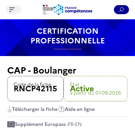
Ouvrir le menu de navigation
Reche
Contenu
Recherche
Menu
Pied de page
CERTIFICATION
PROFESSIONNELLE
CAP - Boulanger
Code de la fiche :
Etat :
RNCP42115
Active
à partir du 01-09-2026
Télécharger la fiche
Aide en ligne
Supplément Europass :
FR
-
EN