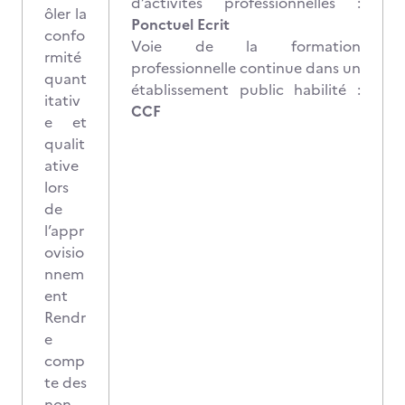
d’activités professionnelles :
ôler la
Ponctuel Ecrit
confo
Voie de la formation
rmité
professionnelle continue dans un
quant
établissement public habilité :
itativ
CCF
e et
qualit
ative
lors
de
l’appr
ovisio
nnem
ent
Rendr
e
comp
te des
non