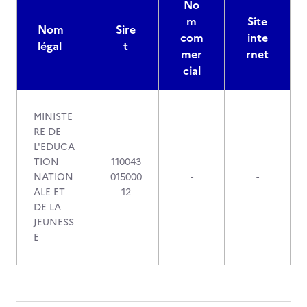
No
m
Site
Nom
Sire
com
inte
légal
t
mer
rnet
cial
MINISTE
RE DE
L'EDUCA
TION
110043
NATION
015000
-
-
ALE ET
12
DE LA
JEUNESS
E