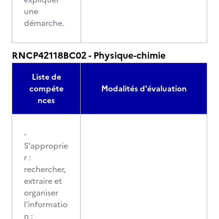
une
démarche.
RNCP42118BC02 - Physique-chimie
Liste de
compéte
Modalités d'évaluation
nces
-
S'approprie
r :
rechercher,
extraire et
organiser
l'informatio
n ;