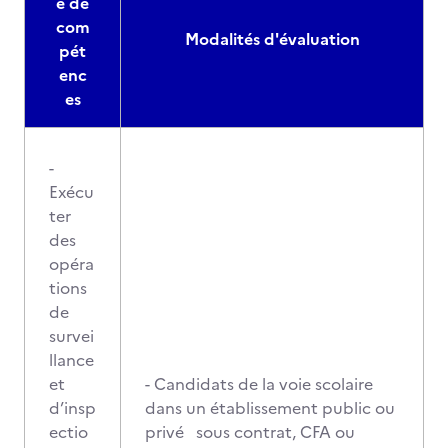
e de
com
Modalités d'évaluation
pét
enc
es
-
Exécu
ter
des
opéra
tions
de
survei
llance
et
- Candidats de la voie scolaire
d’insp
dans un établissement public ou
ectio
privé sous contrat, CFA ou