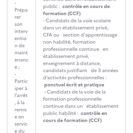
-
public :
contrôle en cours de
Prépa
formation (CCF)
rer
- Candidats de la voie scolaire
son
dans un établissement privé,
interv
CFA ou section d'apprentissage
entio
non habilité, formation
n de
professionnelle continue en
maint
établissement privé,
enanc
enseignement à distance,
e ;
candidats justifiant de 3 années
-
d’activités professionnelles :
Partic
ponctuel écrit et pratique
iper à
- Candidats de la voie de la
l’arrêt
formation professionnelle
, à la
continue dans un établissement
remis
public habilité :
contrôle en
e en
cours de formation (CCF)
servic
e du