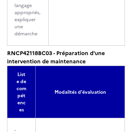
langage
appropriés,
expliquer
une
démarche
RNCP42118BC03 - Préparation d'une
intervention de maintenance
List
e de
com
Modalités d'évaluation
pét
enc
es
-