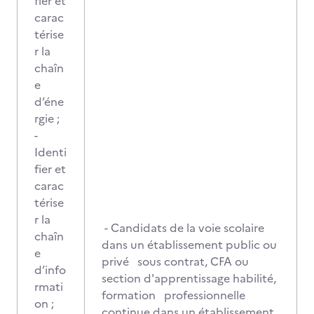
fier et
carac
térise
r la
chaîn
e
d’éne
rgie ;
-
Identi
fier et
carac
térise
r la
- Candidats de la voie scolaire
chaîn
dans un établissement public ou
e
privé sous contrat, CFA ou
d’info
section d'apprentissage habilité,
rmati
formation professionnelle
on ;
continue dans un établissement