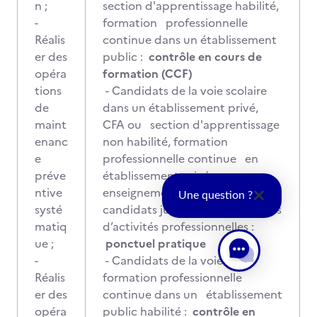
n ;
section d'apprentissage habilité,
-
formation professionnelle
Réalis
continue dans un établissement
er des
public :
contrôle en cours de
opéra
formation (CCF)
tions
- Candidats de la voie scolaire
de
dans un établissement privé,
maint
CFA ou section d'apprentissage
enanc
non habilité, formation
e
professionnelle continue en
préve
établissement privé,
ntive
enseignement à distance,
Une question ?
systé
candidats justifiant de 3 années
matiq
d’activités professionnelles :
ue ;
ponctuel pratique
-
- Candidats de la voie de la
Réalis
formation professionnelle
er des
continue dans un établissement
opéra
public habilité :
contrôle en