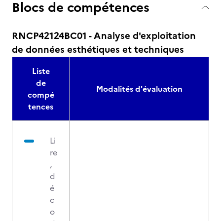
Blocs de compétences
RNCP42124BC01 - Analyse d'exploitation
de données esthétiques et techniques
Liste
de
Modalités d'évaluation
compé
tences
Li
re
,
d
é
c
o