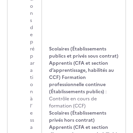
o
n
s
d
e
p
ré
Scolaires (Établissements
p
publics et privés sous contrat)
ar
Apprentis (CFA et section
a
d’apprentissage, habilités au
ti
CCF) Formation
o
professionnelle continue
n
(Établissements publics)
:
à
Contrôle en cours de
l’
formation (CCF)
e
Scolaires (Établissements
ss
privés hors contrat)
a
Apprentis (CFA et section