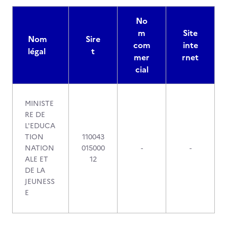
No
m
Site
Nom
Sire
com
inte
légal
t
mer
rnet
cial
MINISTE
RE DE
L'EDUCA
TION
110043
NATION
015000
-
-
ALE ET
12
DE LA
JEUNESS
E