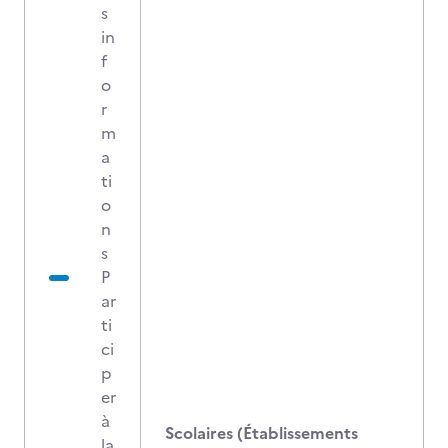
s
in
f
o
r
m
a
ti
o
n
s
P
ar
ti
ci
p
er
à
Scolaires (Établissements
la