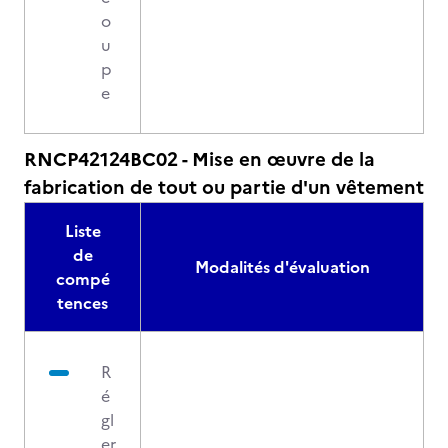
o
u
p
e
RNCP42124BC02 - Mise en œuvre de la
fabrication de tout ou partie d'un vêtement
Liste
de
Modalités d'évaluation
compé
tences
R
é
gl
er