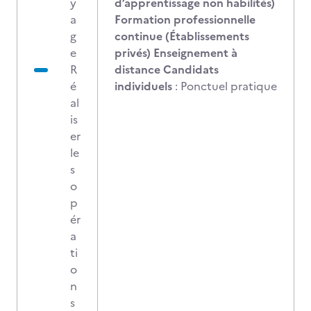
y
d’apprentissage non habilités)
a
Formation professionnelle
g
continue (Établissements
e
privés) Enseignement à
R
distance Candidats
é
individuels
: Ponctuel pratique
al
is
er
le
s
o
p
ér
a
ti
o
n
s