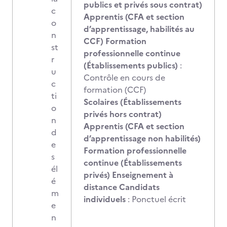
publics et privés sous contrat)
c
Apprentis (CFA et section
o
d’apprentissage, habilités au
n
CCF) Formation
st
professionnelle continue
r
(Établissements publics)
:
u
Contrôle en cours de
c
formation (CCF)
ti
Scolaires (Établissements
o
privés hors contrat)
n
Apprentis (CFA et section
d
d’apprentissage non habilités)
e
Formation professionnelle
s
continue (Établissements
él
privés) Enseignement à
é
distance Candidats
m
individuels
: Ponctuel écrit
e
n