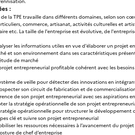
rennisation.
ées :
de la TPE travaille dans différents domaines, selon son cœu
rticuliers, commerce, artisanat, activités culturelles et arti
daire etc. La taille de l'entreprise est évolutive, de l'entrep
lyser les informations utiles en vue d'élaborer un projet e
ché et son environnement dans ses caractéristiques présen
étude de marché
projet entrepreneurial profitable cohérent avec les besoins
ystème de veille pour détecter des innovations en intégrant
rospecter son circuit de fabrication et de commercialisatio
rence de son projet entrepreneurial avec ses aspirations en
oter la stratégie opérationnelle de son projet entrepreneuri
tratégie opérationnelle pour structurer le développement de
tapes clé et suivre son projet entrepreneurial
obiliser les ressources nécessaires à l’avancement du projet
osture de chef d’entreprise