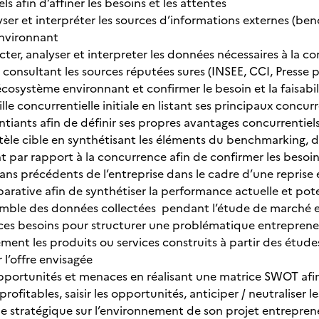
ls afin d’affiner les besoins et les attentes
lyser et interpréter les sources d’informations externes (b
environnant
lecter, analyser et interpreter les données nécessaires à la
 consultant les sources réputées sures (INSEE, CCI, Presse pr
cosystème environnant et confirmer le besoin et la faisabil
ille concurrentielle initiale en listant ses principaux concurr
entiants afin de définir ses propres avantages concurrentiels
ntèle cible en synthétisant les éléments du benchmarking, d
 par rapport à la concurrence afin de confirmer les besoi
lans précédents de l’entreprise dans le cadre d’une reprise
ative afin de synthétiser la performance actuelle et poten
emble des données collectées pendant l’étude de marché en
 ces besoins pour structurer une problématique entrepreneu
ément les produits ou services construits à partir des étud
 l’offre envisagée
opportunités et menaces en réalisant une matrice SWOT afin 
profitables, saisir les opportunités, anticiper / neutraliser 
le stratégique sur l’environnement de son projet entrepren