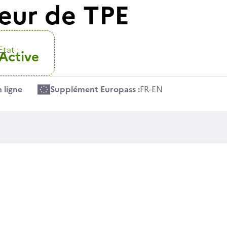
eur de TPE
Etat :
Active
 ligne
Supplément Europass :
FR
-
EN