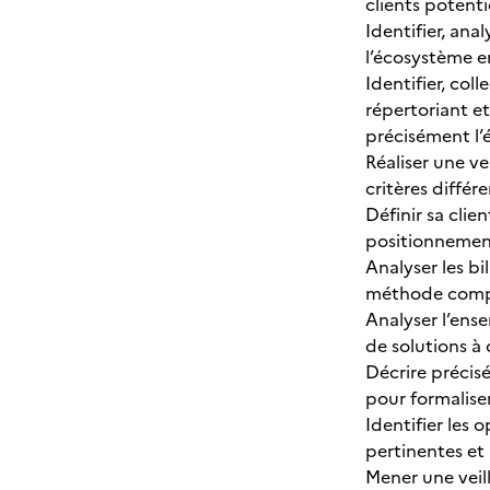
clients potentie
Identifier, ana
l’écosystème 
Identifier, col
répertoriant et
précisément l’é
Réaliser une ve
critères différ
Définir sa clie
positionnement
Analyser les bi
méthode compar
Analyser l’ens
de solutions à
Décrire précis
pour formaliser
Identifier les 
pertinentes et 
Mener une veil