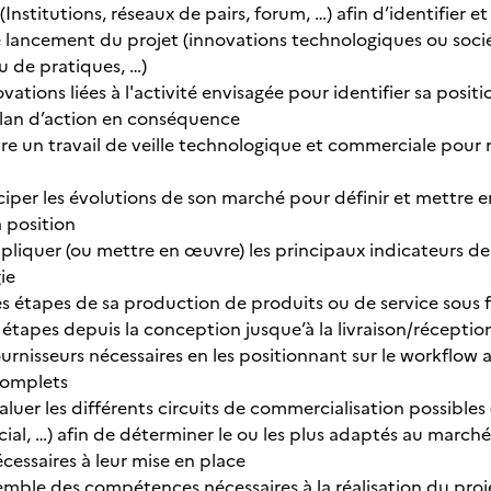
(Institutions, réseaux de pairs, forum, …) afin d’identifier et
le lancement du projet (innovations technologiques ou socié
u de pratiques, …)
ovations liées à l'activité envisagée pour identifier sa posi
lan d’action en conséquence
e un travail de veille technologique et commerciale pour
iciper les évolutions de son marché pour définir et mettre
a position
appliquer (ou mettre en œuvre) les principaux indicateurs 
ie
 étapes de sa production de produits ou de service sous f
étapes depuis la conception jusque’à la livraison/réception
fournisseurs nécessaires en les positionnant sur le workflow 
complets
valuer les différents circuits de commercialisation possibles (
l, …) afin de déterminer le ou les plus adaptés au marché e
cessaires à leur mise en place
semble des compétences nécessaires à la réalisation du proj