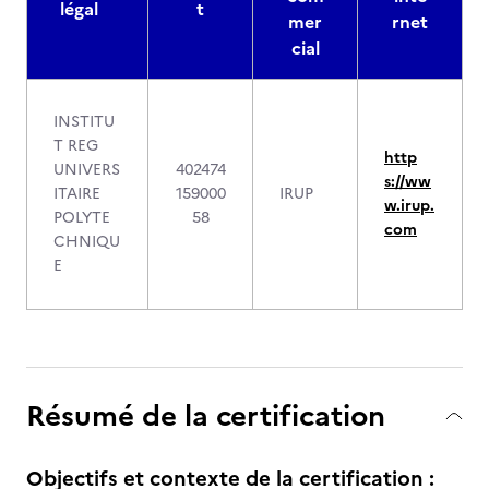
légal
t
mer
rnet
cial
INSTITU
T REG
http
UNIVERS
402474
s://ww
ITAIRE
159000
IRUP
w.irup.
POLYTE
58
com
CHNIQU
E
Résumé de la certification
Objectifs et contexte de la certification :