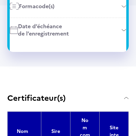
Formacode(s)
Date d’échéance
de l’enregistrement
Certificateur(s)
No
m
Site
Nom
Sire
com
inte