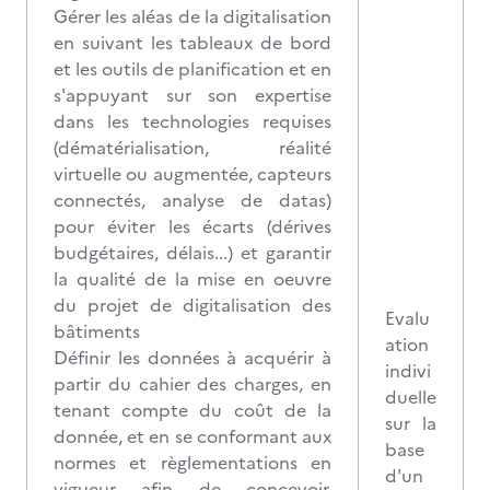
Gérer les aléas de la digitalisation
en suivant les tableaux de bord
et les outils de planification et en
s'appuyant sur son expertise
dans les technologies requises
(dématérialisation, réalité
virtuelle ou augmentée, capteurs
connectés, analyse de datas)
pour éviter les écarts (dérives
budgétaires, délais...) et garantir
la qualité de la mise en oeuvre
du projet de digitalisation des
Evalu
bâtiments
ation
Définir les données à acquérir à
indivi
partir du cahier des charges, en
duelle
tenant compte du coût de la
sur la
donnée, et en se conformant aux
base
normes et règlementations en
d'un
vigueur afin de concevoir,