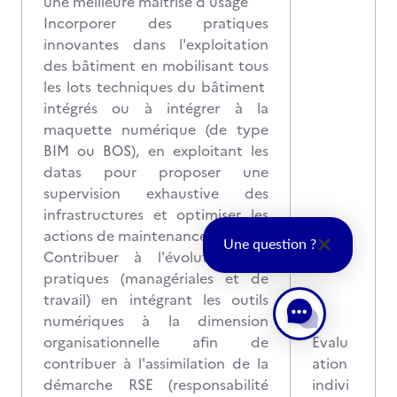
une meilleure maîtrise d'usage
Incorporer des pratiques
innovantes dans l'exploitation
des bâtiment en mobilisant tous
les lots techniques du bâtiment
intégrés ou à intégrer à la
maquette numérique (de type
BIM ou BOS), en exploitant les
datas pour proposer une
supervision exhaustive des
infrastructures et optimiser les
actions de maintenance
Une question ?
Contribuer à l'évolution des
pratiques (managériales et de
travail) en intégrant les outils
numériques à la dimension
organisationnelle afin de
Evalu
contribuer à l'assimilation de la
ation
démarche RSE (responsabilité
indivi