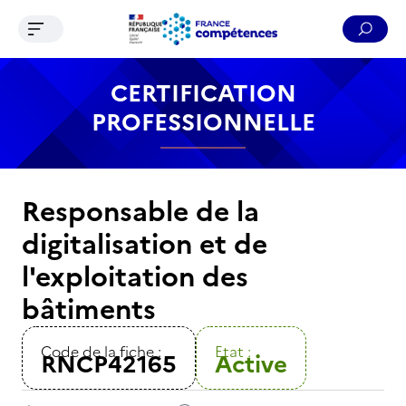
Ouvrir le menu de navigation
Reche
Contenu
Recherche
Menu
Pied de page
CERTIFICATION
PROFESSIONNELLE
Responsable de la
digitalisation et de
l'exploitation des
bâtiments
Code de la fiche :
Etat :
RNCP42165
Active