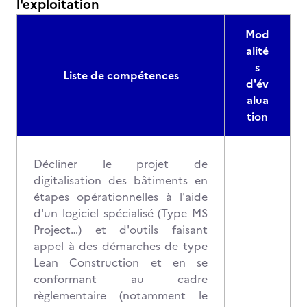
l'exploitation
Mod
alité
s
Liste de compétences
d'év
alua
tion
Décliner le projet de
digitalisation des bâtiments en
étapes opérationnelles à l'aide
d'un logiciel spécialisé (Type MS
Project…) et d'outils faisant
appel à des démarches de type
Lean Construction et en se
conformant au cadre
règlementaire (notamment le