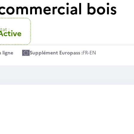
commercial bois
tat :
Active
 ligne
Supplément Europass :
FR
-
EN