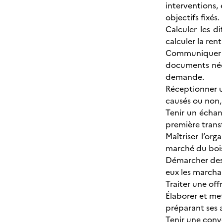
interventions,
objectifs fixés.
Calculer les d
calculer la ren
Communiquer av
documents néces
demande.
Réceptionner u
causés ou non
Tenir un échan
première trans
Maîtriser l’org
marché du bois
Démarcher des 
eux les marcha
Traiter une off
Élaborer et me
préparant ses a
Tenir une conve