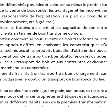
 les débouchés possibles et valoriser au mieux le produit bo
s de la vente de bois ronds, les avantages et les inconvénie
a responsabilité de l’exploitation (sur pied ou bord de 
visionnement, gré à gré etc..).
ieux les besoins du client et les capacités de son ent
lients en termes de bois transformé ou non.
tretien commercial pour la vente de bois transformé ou non
s appels d’offres, en analysant les caractéristiques 
les techniques et les produits bois, afin d’obtenir de nouv
pérations de transport de bois abattu, selon les caractéris
n liée au transport de bois et aux contraintes environn
s marchandises concernées.
ifférents frais liés à un transport de bois : chargement, c
de budgétiser le coût d’un transport de bois ronds du lieu 
.
ois, sa couleur, son veinage, son grain, son odeur, sa texture
ère, pour définir ses propriétés esthétiques et mécaniques.
er les différents débits issus de la première transformatio