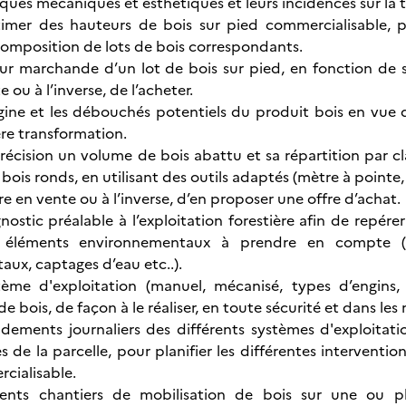
iques mécaniques et esthétiques et leurs incidences sur la 
timer des hauteurs de bois sur pied commercialisable, p
composition de lots de bois correspondants.
eur marchande d’un lot de bois sur pied, en fonction de s
 ou à l’inverse, de l’acheter.
igine et les débouchés potentiels du produit bois en vue 
re transformation.
récision un volume de bois abattu et sa répartition par cl
ois ronds, en utilisant des outils adaptés (mètre à pointe,
re en vente ou à l’inverse, d’en proposer une offre d’achat.
nostic préalable à l’exploitation forestière afin de repérer
s éléments environnementaux à prendre en compte (f
ux, captages d’eau etc..).
stème d'exploitation (manuel, mécanisé, types d’engins,
de bois, de façon à le réaliser, en toute sécurité et dans les
ndements journaliers des différents systèmes d'exploitat
s de la parcelle, pour planifier les différentes interventi
cialisable.
férents chantiers de mobilisation de bois sur une ou pl