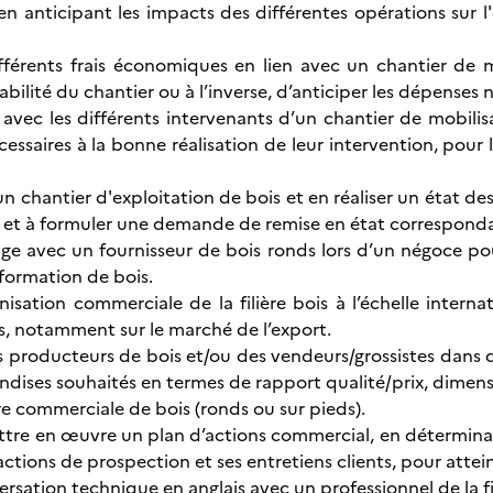
 en anticipant les impacts des différentes opérations sur 
ifférents frais économiques en lien avec un chantier de 
tabilité du chantier ou à l’inverse, d’anticiper les dépenses 
ec les différents intervenants d’un chantier de mobilisati
saires à la bonne réalisation de leur intervention, pour le
n chantier d'exploitation de bois et en réaliser un état d
, et à formuler une demande de remise en état correspon
ge avec un fournisseur de bois ronds lors d’un négoce po
formation de bois.
anisation commerciale de la filière bois à l’échelle intern
, notamment sur le marché de l’export.
producteurs de bois et/ou des vendeurs/grossistes dans d
ndises souhaités en termes de rapport qualité/prix, dimensi
re commerciale de bois (ronds ou sur pieds).
ttre en œuvre un plan d’actions commercial, en déterminan
ctions de prospection et ses entretiens clients, pour atteind
rsation technique en anglais avec un professionnel de la fili