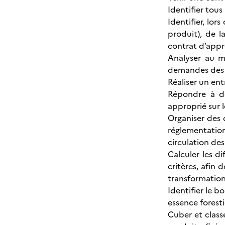
Identifier tous
Identifier, lor
produit), de l
contrat d’appro
Analyser au m
demandes des c
Réaliser un en
Répondre à de
approprié sur 
Organiser des o
réglementatio
circulation de
Calculer les d
critères, afin 
transformation
Identifier le b
essence foresti
Cuber et class