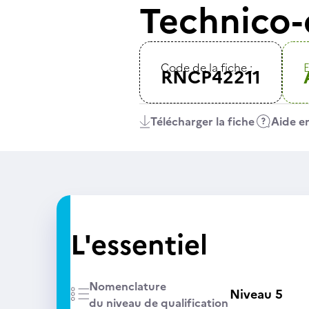
Technico-
Code de la fiche :
E
RNCP42211
Télécharger la fiche
Aide en
L'essentiel
Nomenclature
Niveau 5
du niveau de qualification