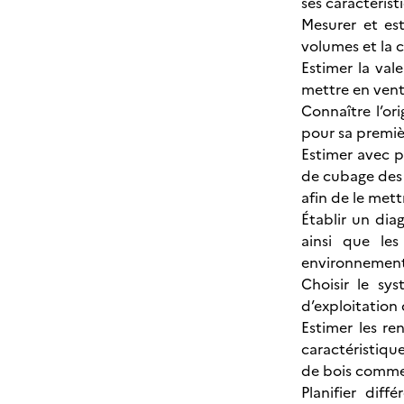
ses caractérist
Mesurer et es
volumes et la 
Estimer la val
mettre en vente
Connaître l’or
pour sa premiè
Estimer avec p
de cubage des b
afin de le mett
Établir un diag
ainsi que le
environnementa
Choisir le sy
d’exploitation 
Estimer les re
caractéristique
de bois commer
Planifier dif