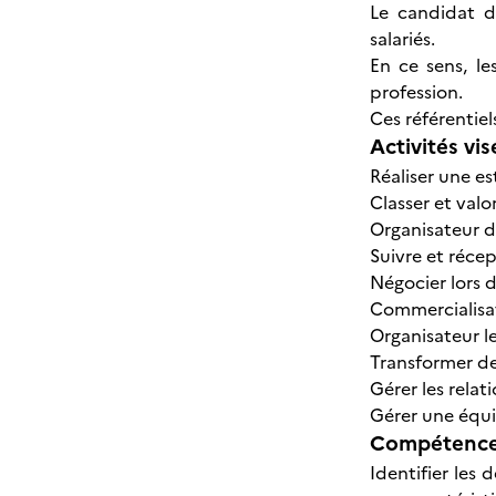
Le candidat d
salariés.
En ce sens, l
profession.
Ces référentiel
Activités vis
Réaliser une e
Classer et valo
Organisateur d
Suivre et réce
Négocier lors 
Commercialisate
Organisateur l
Transformer de
Gérer les relat
Gérer une équip
Compétences
Identifier les 