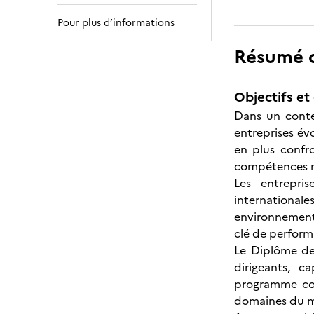
Pour plus d’informations
Résumé de
Objectifs et 
Dans un conte
entreprises év
en plus confro
compétences ma
Les entrepri
international
environnement
clé de performa
Le Diplôme de
dirigeants, c
programme com
domaines du m