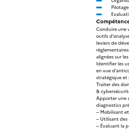
Organisa
Pilotage
Evaluat
Compétences
Conduire une v
outils d’analys
leviers de déve
règlementaires
alignées sur l
Identifier les
en vue d’antici
stratégique et 
Traiter des don
& cybersécurité
Apporter une a
diagnostics pré
-- Mobilisant e
-- Utilisant de
-- Évaluant la 