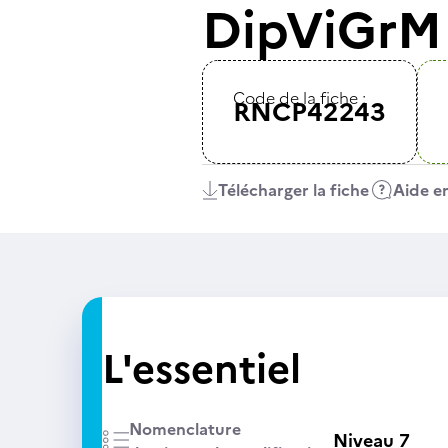
DipViGrM 
Code de la fiche :
RNCP42243
Télécharger la fiche
Aide en
L'essentiel
Nomenclature
Niveau 7