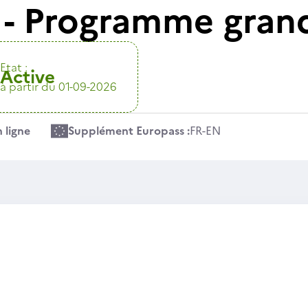
- Programme gran
Etat :
Active
à partir du 01-09-2026
 ligne
Supplément Europass :
FR
-
EN