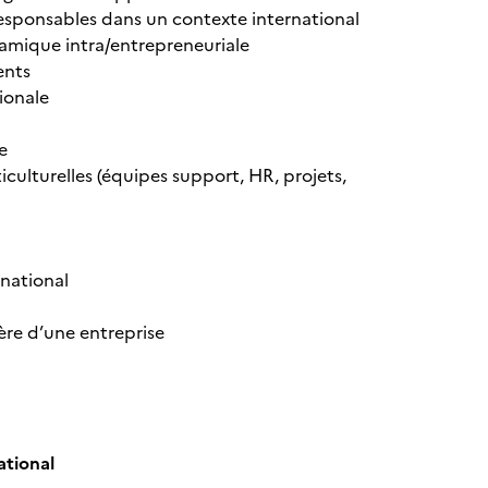
responsables dans un contexte international
amique intra/entrepreneuriale
ents
ionale
e
iculturelles (équipes support, HR, projets,
rnational
ère d’une entreprise
tional