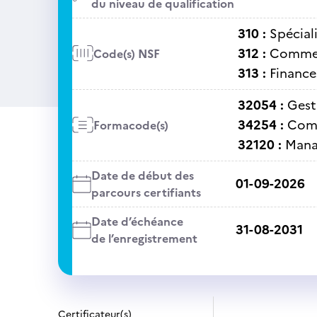
du niveau de qualification
310 :
Spécial
312 :
Commer
Code(s) NSF
313 :
Finance
32054 :
Gest
34254 :
Comm
Formacode(s)
32120 :
Mana
Date de début des
01-09-2026
parcours certifiants
Date d’échéance
31-08-2031
de l’enregistrement
Certificateur(s)