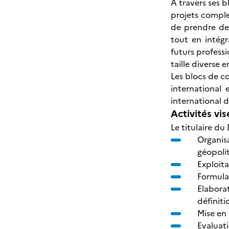
A travers ses b
projets comple
de prendre des
tout en intég
futurs professi
taille diverse 
Les blocs de c
international
international 
Activités vis
Le titulaire d
Organisa
géopolit
Exploita
Formula
Elabora
définiti
Mise en 
Evaluat