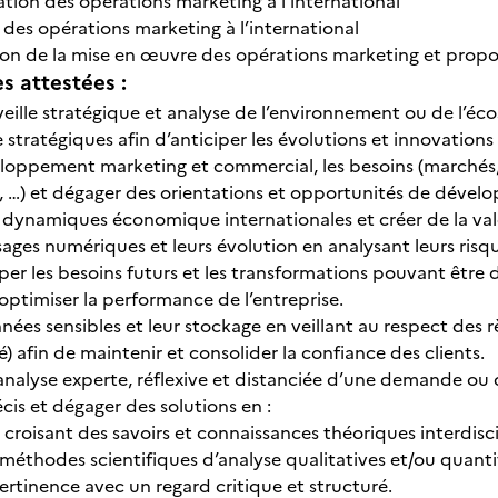
tion des opérations marketing à l’international
 des opérations marketing à l’international
ion de la mise en œuvre des opérations marketing et propo
 attestées :
eille stratégique et analyse de l’environnement ou de l’éco
e stratégiques afin d’anticiper les évolutions et innovations 
loppement marketing et commercial, les besoins (marchés, cli
, …) et dégager des orientations et opportunités de dével
es dynamiques économique internationales et créer de la va
 usages numériques et leurs évolution en analysant leurs ri
per les besoins futurs et les transformations pouvant être d
optimiser la performance de l’entreprise.
nées sensibles et leur stockage en veillant au respect des r
) afin de maintenir et consolider la confiance des clients.
nalyse experte, réflexive et distanciée d’une demande ou 
cis et dégager des solutions en :
t croisant des savoirs et connaissances théoriques interdisci
s méthodes scientifiques d’analyse qualitatives et/ou quantit
pertinence avec un regard critique et structuré.