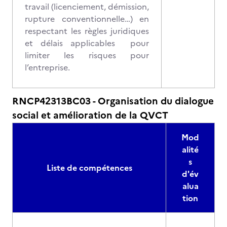
travail (licenciement, démission,
rupture conventionnelle…) en
respectant les règles juridiques
et délais applicables pour
limiter les risques pour
l’entreprise.
RNCP42313BC03 - Organisation du dialogue
social et amélioration de la QVCT
Mod
alité
s
Liste de compétences
d'év
alua
tion