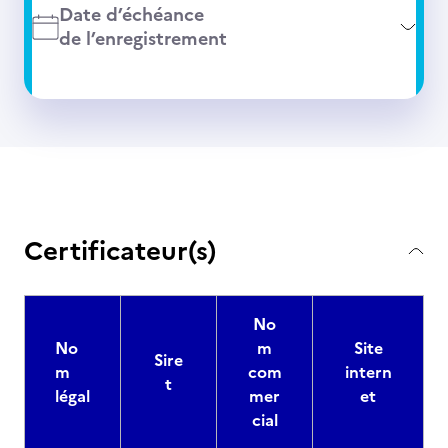
Date d’échéance
de l’enregistrement
Certificateur(s)
No
No
m
Site
Sire
m
com
intern
t
légal
mer
et
cial