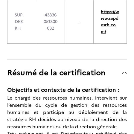
https://w
SUP
43836
ww.supd
DES
051300
-
esrh.co
RH
032
m/
Résumé de la certification
Objectifs et contexte de la certification :
Le chargé des ressources humaines, intervient sur
l’ensemble du cycle de gestion des ressources
humaines et participe au déploiement de la
stratégie RH décidés au niveau de la direction des
ressources humaines ou de la direction générale.
Très polyvalent, il est l'interlocuteur privilégié des