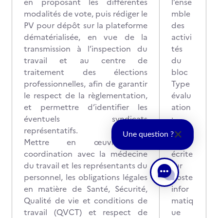
en proposant les différentes
l’ense
modalités de vote, puis rédiger le
mble
PV pour dépôt sur la plateforme
des
dématérialisée, en vue de la
activi
transmission à l’inspection du
tés
travail et au centre de
du
traitement des élections
bloc
professionnelles, afin de garantir
Type
le respect de la règlementation,
évalu
et permettre d’identifier les
ation
éventuels syndicats
:
représentatifs.
Epreu
Une question ?
Mettre en œuvre, en
ve
coordination avec la médecine
écrite
du travail et les représentants du
sur
personnel, les obligations légales
poste
en matière de Santé, Sécurité,
infor
Qualité de vie et conditions de
matiq
travail (QVCT) et respect de
ue