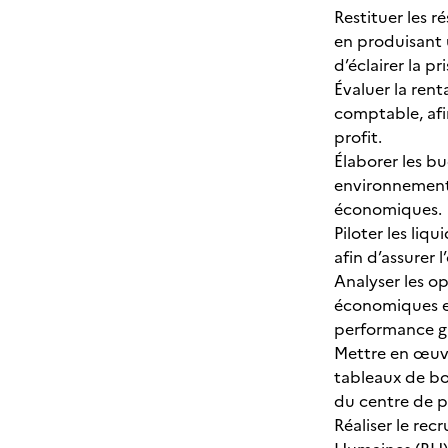
Restituer les r
en produisant
d’éclairer la pr
Évaluer la rent
comptable, afi
profit.
Élaborer les bu
environnementau
économiques.
Piloter les liq
afin d’assurer 
Analyser les op
économiques et
performance g
Mettre en œuvre
tableaux de bo
du centre de pr
Réaliser le rec