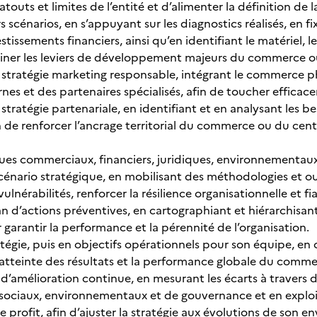
 atouts et limites de l’entité et d’alimenter la définition de l
rs scénarios, en s’appuyant sur les diagnostics réalisés, en fi
estissements financiers, ainsi qu’en identifiant le matériel,
iner les leviers de développement majeurs du commerce ou
stratégie marketing responsable, intégrant le commerce phy
rnes et des partenaires spécialisés, afin de toucher efficace
tratégie partenariale, en identifiant et en analysant les b
n de renforcer l’ancrage territorial du commerce ou du centre
sques commerciaux, financiers, juridiques, environnementau
cénario stratégique, en mobilisant des méthodologies et out
vulnérabilités, renforcer la résilience organisationnelle et fia
n d’actions préventives, en cartographiant et hiérarchisant l
 garantir la performance et la pérennité de l’organisation.
atégie, puis en objectifs opérationnels pour son équipe, en 
l’atteinte des résultats et la performance globale du comme
 d’amélioration continue, en mesurant les écarts à travers 
ociaux, environnementaux et de gouvernance et en exploi
 profit, afin d’ajuster la stratégie aux évolutions de son 