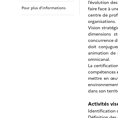
l’évolution de
Pour plus d’informations
faire face à u
centre de prof
organisations.
Vision stratég
dimensions st
concurrence dig
doit conjugue
animation de 
omnicanal.
La certificati
compétences et 
mettre en œuv
environnementa
dans son territ
Activités vis
Identification
Définition des 