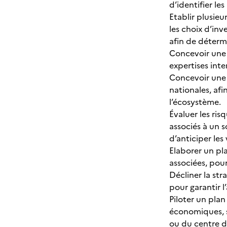
d’identifier les
Etablir plusieu
les choix d’inv
afin de déterm
Concevoir une 
expertises inte
Concevoir une s
nationales, afi
l’écosystème.
Évaluer les ri
associés à un s
d’anticiper les 
Elaborer un pla
associées, pour
Décliner la str
pour garantir 
Piloter un plan
économiques, s
ou du centre de