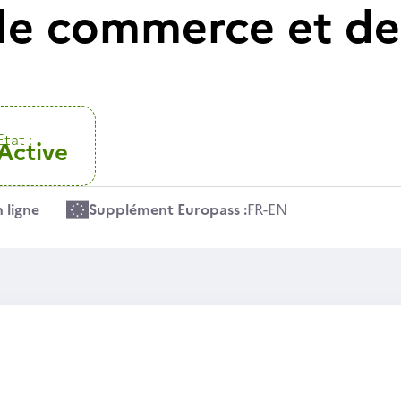
e commerce et de
Etat :
Active
 ligne
Supplément Europass :
FR
-
EN