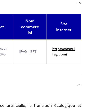
Nom
Site
ret
commerc
internet
ial
4724
https://www.i
IFAG - IEFT
345
fag.com/
e artificielle, la transition écologique et