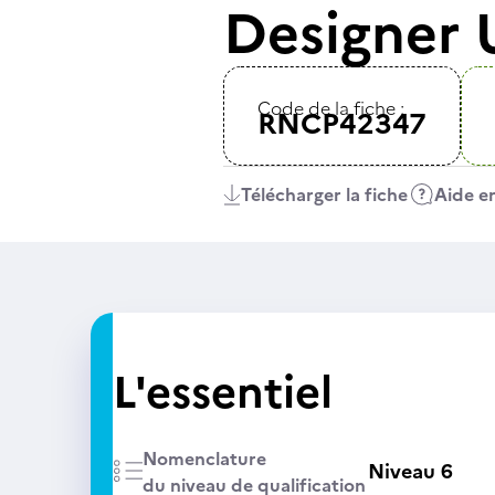
Designer 
Code de la fiche :
RNCP42347
Télécharger la fiche
Aide en
L'essentiel
Nomenclature
Niveau 6
du niveau de qualification