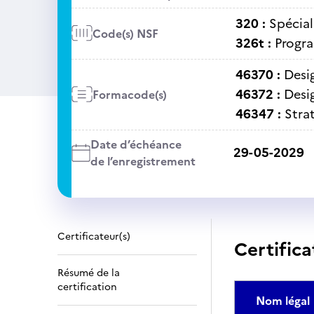
320 :
Spécial
Code(s) NSF
326t :
Progra
46370 :
Desig
46372 :
Desig
Formacode(s)
46347 :
Stra
Date d’échéance
29-05-2029
de l’enregistrement
Certificateur(s)
Certifica
Résumé de la
certification
Nom légal