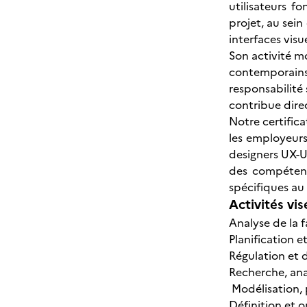
utilisateurs f
projet, au sein
interfaces visu
Son activité m
contemporains
responsabilité 
contribue direc
Notre certific
les employeurs
designers UX-U
des compétenc
spécifiques au
Activités vis
Analyse de la 
Planification 
Régulation et 
Recherche, anal
Modélisation, p
Définition et o