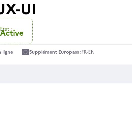
UX-UI
Etat :
Active
 ligne
Supplément Europass :
FR
-
EN