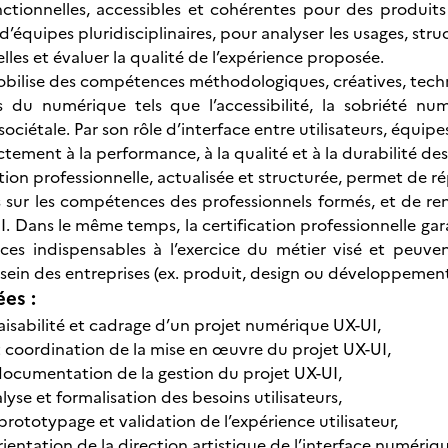
onctionnelles, accessibles et cohérentes pour des produits
 d’équipes pluridisciplinaires, pour analyser les usages, stru
elles et évaluer la qualité de l’expérience proposée.
obilise des compétences méthodologiques, créatives, techniq
 du numérique tels que l’accessibilité, la sobriété num
sociétale. Par son rôle d’interface entre utilisateurs, équi
tement à la performance, à la qualité et à la durabilité de
ation professionnelle, actualisée et structurée, permet de 
 sur les compétences des professionnels formés, et de renf
I. Dans le même temps, la certification professionnelle gar
es indispensables à l’exercice du métier visé et peuve
 sein des entreprises (ex. produit, design ou développement
ées :
faisabilité et cadrage d’un projet numérique UX-UI,
et coordination de la mise en œuvre du projet UX-UI,
documentation de la gestion du projet UX-UI,
yse et formalisation des besoins utilisateurs,
rototypage et validation de l’expérience utilisateur,
rientation de la direction artistique de l’interface numériq