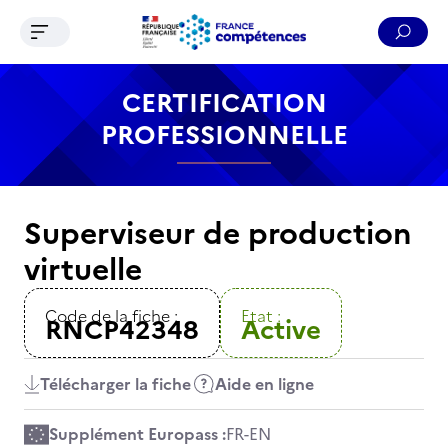
Ouvrir le menu de navigation
Reche
Contenu
Recherche
Menu
Pied de page
CERTIFICATION
PROFESSIONNELLE
Superviseur de production
virtuelle
Code de la fiche :
Etat :
RNCP42348
Active
Télécharger la fiche
Aide en ligne
Supplément Europass :
FR
-
EN