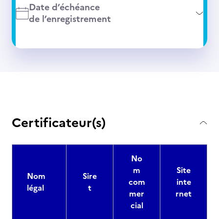
Date d’échéance
de l’enregistrement
Certificateur(s)
No
m
Site
Nom
Sire
com
inte
légal
t
mer
rnet
cial