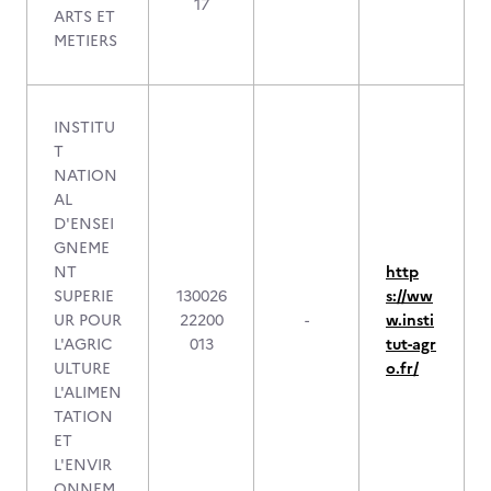
17
ARTS ET
METIERS
INSTITU
T
NATION
AL
D'ENSEI
GNEME
NT
http
SUPERIE
130026
s://ww
UR POUR
22200
-
w.insti
L'AGRIC
013
tut-agr
ULTURE
o.fr/
L'ALIMEN
TATION
ET
L'ENVIR
ONNEM