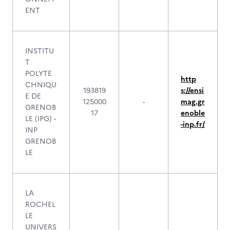
ENT
INSTITU
T
POLYTE
http
CHNIQU
193819
s://ensi
E DE
125000
-
mag.gr
GRENOB
17
enoble
LE (IPG) -
-inp.fr/
INP
GRENOB
LE
LA
ROCHEL
LE
UNIVERS