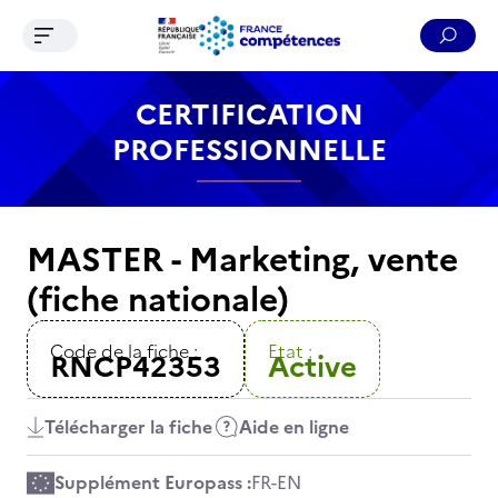
Ouvrir le menu de navigation
Reche
Contenu
Recherche
Menu
Pied de page
CERTIFICATION
PROFESSIONNELLE
MASTER - Marketing, vente
(fiche nationale)
Code de la fiche :
Etat :
RNCP42353
Active
Télécharger la fiche
Aide en ligne
Supplément Europass :
FR
-
EN