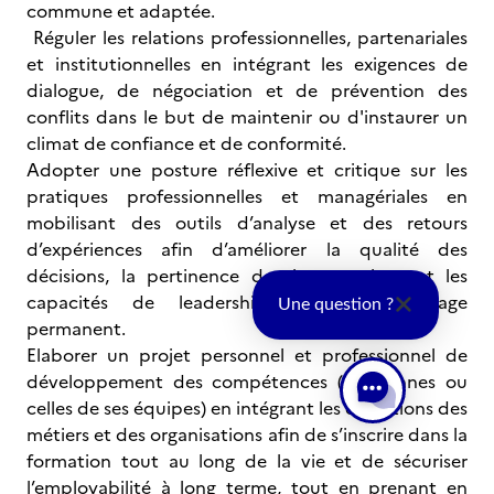
commune et adaptée.
Réguler les relations professionnelles, partenariales
et institutionnelles en intégrant les exigences de
dialogue, de négociation et de prévention des
conflits dans le but de maintenir ou d'instaurer un
climat de confiance et de conformité.
Adopter une posture réflexive et critique sur les
pratiques professionnelles et managériales en
mobilisant des outils d’analyse et des retours
d’expériences afin d’améliorer la qualité des
décisions, la pertinence des interventions et les
capacités de leadership et d’apprentissage
Une question ?
permanent.
Elaborer un projet personnel et professionnel de
développement des compétences (les siennes ou
celles de ses équipes) en intégrant les évolutions des
métiers et des organisations afin de s’inscrire dans la
formation tout au long de la vie et de sécuriser
l’employabilité à long terme, tout en prenant en