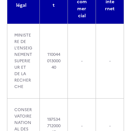
com
inte
légal
t
mer
rnet
cial
MINISTE
RE DE
L'ENSEIG
NEMENT
110044
SUPERIE
013000
-
-
UR ET
40
DE LA
RECHER
CHE
CONSER
VATOIRE
197534
NATION
712000
-
-
AL DES