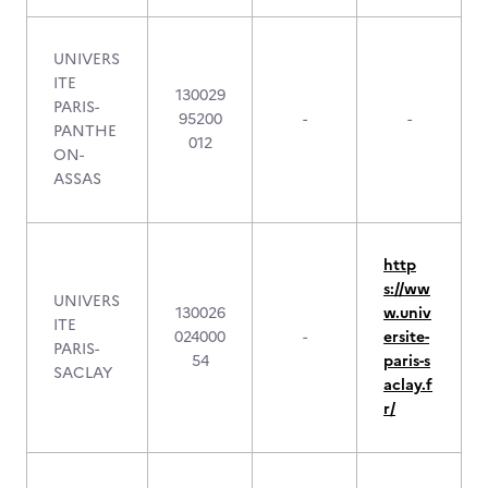
UNIVERS
ITE
130029
PARIS-
95200
-
-
PANTHE
012
ON-
ASSAS
http
s://ww
UNIVERS
130026
w.univ
ITE
024000
-
ersite-
PARIS-
54
paris-s
SACLAY
aclay.f
r/