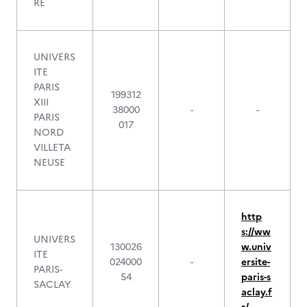
RE
UNIVERS
ITE
PARIS
199312
XIII
38000
-
-
PARIS
017
NORD
VILLETA
NEUSE
http
s://ww
UNIVERS
130026
w.univ
ITE
024000
-
ersite-
PARIS-
54
paris-s
SACLAY
aclay.f