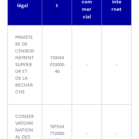
com
inte
légal
t
mer
rnet
cial
MINISTE
RE DE
L'ENSEIG
NEMENT
110044
SUPERIE
013000
-
-
UR ET
40
DE LA
RECHER
CHE
CONSER
VATOIRE
197534
NATION
712000
-
-
AL DES