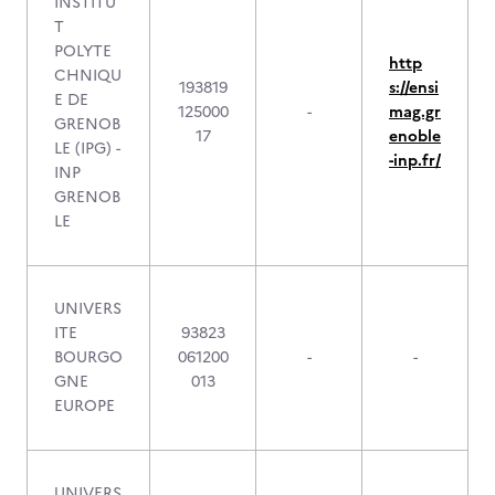
INSTITU
T
POLYTE
http
CHNIQU
193819
s://ensi
E DE
125000
-
mag.gr
GRENOB
17
enoble
LE (IPG) -
-inp.fr/
INP
GRENOB
LE
UNIVERS
ITE
93823
BOURGO
061200
-
-
GNE
013
EUROPE
UNIVERS