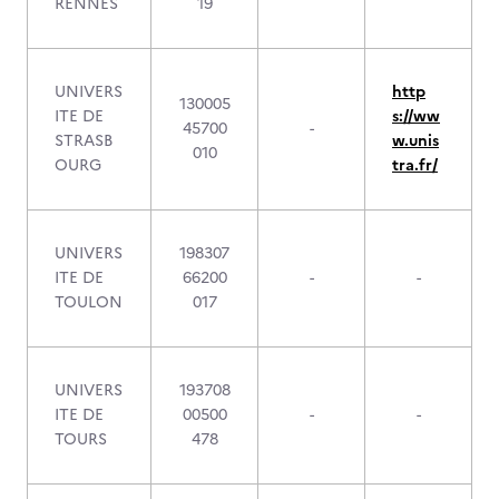
RENNES
19
UNIVERS
http
130005
ITE DE
s://ww
45700
-
STRASB
w.unis
010
OURG
tra.fr/
UNIVERS
198307
ITE DE
66200
-
-
TOULON
017
UNIVERS
193708
ITE DE
00500
-
-
TOURS
478