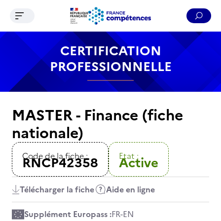
Ouvrir le menu de navigation
Reche
Contenu
Recherche
Menu
Pied de page
CERTIFICATION
PROFESSIONNELLE
MASTER - Finance (fiche
nationale)
Code de la fiche :
Etat :
RNCP42358
Active
Télécharger la fiche
Aide en ligne
Supplément Europass :
FR
-
EN