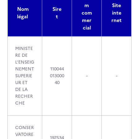
m
Site
Nom
Sire
com
inte
légal
t
mer
rnet
cial
MINISTE
RE DE
L'ENSEIG
NEMENT
110044
SUPERIE
013000
-
-
UR ET
40
DE LA
RECHER
CHE
CONSER
VATOIRE
197534