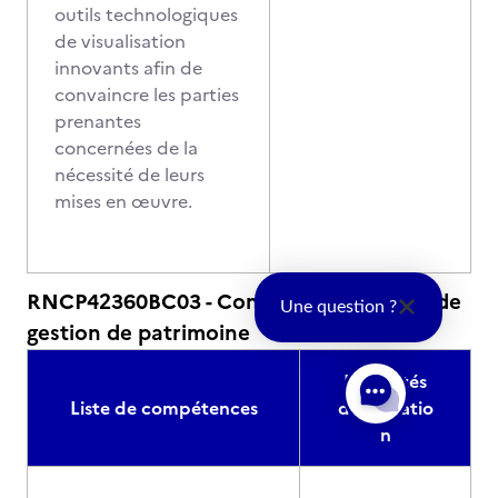
outils technologiques
de visualisation
innovants afin de
convaincre les parties
prenantes
concernées de la
nécessité de leurs
mises en œuvre.
RNCP42360BC03 - Conduire des projets de
Une question ?
gestion de patrimoine
Modalités
Liste de compétences
d'évaluatio
n