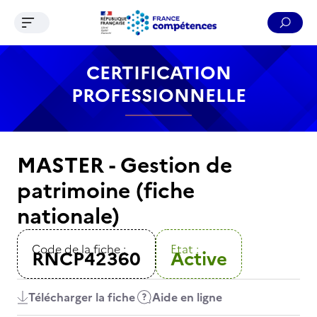
Ouvrir le menu de navigation
Reche
Contenu
Recherche
Menu
Pied de page
CERTIFICATION
PROFESSIONNELLE
MASTER - Gestion de
patrimoine (fiche
nationale)
Code de la fiche :
Etat :
RNCP42360
Active
Télécharger la fiche
Aide en ligne