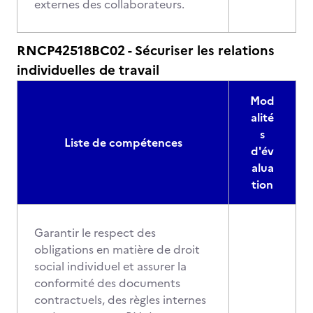
externes des collaborateurs.
RNCP42518BC02 - Sécuriser les relations
individuelles de travail
Mod
alité
s
Liste de compétences
d'év
alua
tion
Garantir le respect des
obligations en matière de droit
social individuel et assurer la
conformité des documents
contractuels, des règles internes