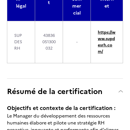
t
légal
mer
et
cial
https://w
SUP
43836
ww.supd
DES
051300
-
esrh.co
RH
032
m/
Résumé de la certification
Objectifs et contexte de la certification :
Le Manager du développement des ressources
humaines élabore et pilote une stratégie RH
proactive, innovante et performante afin d’aligner