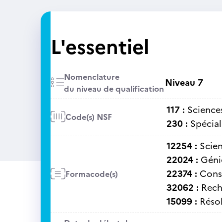
L'essentiel
Nomenclature
Niveau 7
du niveau de qualification
117 :
Sciences
Code(s) NSF
230 :
Spécial
12254 :
Scien
22024 :
Génie
22374 :
Cons
Formacode(s)
32062 :
Rech
15099 :
Réso