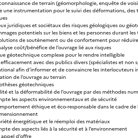
econnaissance de terrain (géomorphologie, enquête de vois
e une instrumentation pour le suivi des déformations, des 
ues
jeux juridiques et sociétaux des risques géologiques ou géo
mmages potentiels sur les biens et les personnes durant les
olutions de soutènement ou de confortement pour réduire 
analyse coût/bénéfice de l’ouvrage lié aux risques
sque géotechnique complexe pour le rendre intelligible
ficacement avec des publics divers (spécialistes et non sp
ional afin d’informer et de convaincre les interlocuteurs i
tation de l’ouvrage au terrain
pothèses géotechniques
bilité et la déformabilité de l’ouvrage par des méthodes nu
pte les aspects environnementaux et de sécurité
portement éthique et éco-responsable dans le cadre de l
dimensionnement
briété énergétique et le réemploi des matériaux
pte des aspects liés à la sécurité et à l’environnement
appel d’offre