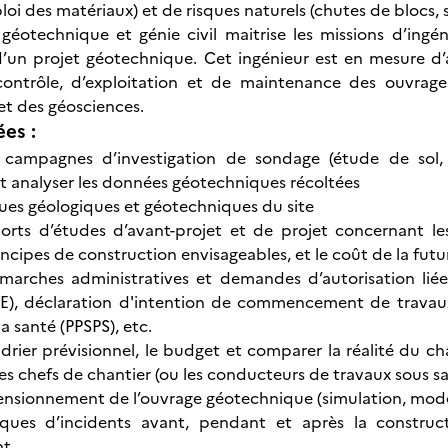
loi des matériaux) et de risques naturels (chutes de blocs, s
 géotechnique et génie civil maitrise les missions d’ingé
un projet géotechnique. Cet ingénieur est en mesure d’a
contrôle, d’exploitation et de maintenance des ouvrage
t des géosciences.
ées :
 campagnes d’investigation de sondage (étude de sol, f
et analyser les données géotechniques récoltées
sques géologiques et géotechniques du site
pports d’études d’avant-projet et de projet concernant 
incipes de construction envisageables, et le coût de la fut
émarches administratives et demandes d’autorisation liée
E), déclaration d'intention de commencement de travaux 
a santé (PPSPS), etc.
endrier prévisionnel, le budget et comparer la réalité du 
les chefs de chantier (ou les conducteurs de travaux sous sa
mensionnement de l’ouvrage géotechnique (simulation, modéli
isques d’incidents avant, pendant et après la construc
nt