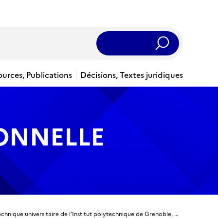
Rechercher
ources, Publications
Décisions, Textes juridiques
IONNELLE
Titre ingénieur - Ingénieur diplômé de l’Ecole polytechnique universitaire de l’Institut polytechnique de Grenoble, spécialité Génie civil et géosciences