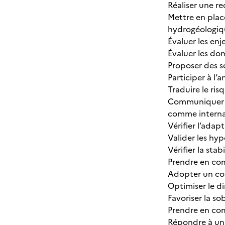
Réaliser une r
Mettre en plac
hydrogéologiq
Évaluer les en
Évaluer les do
Proposer des s
Participer à l’
Traduire le ri
Communiquer ef
comme internat
Vérifier l’adap
Valider les hy
Vérifier la sta
Prendre en com
Adopter un com
Optimiser le 
Favoriser la so
Prendre en com
Répondre à un 