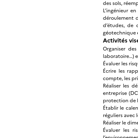
des sols, réemp
L’ingénieur en
déroulement d’
d’études, de 
géotechnique e
Activités vis
Organiser des
laboratoire…) 
Évaluer les ri
Écrire les ra
compte, les pr
Réaliser les d
entreprise (DC
protection de l
Établir le cal
réguliers avec 
Réaliser le di
Évaluer les r
l’environneme