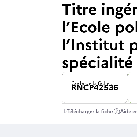
Titre ingé
l’Ecole po
l’Institut
spécialité
Code de la fiche :
RNCP42536
Télécharger la fiche
Aide en