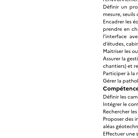
Définir un pro
mesure, seuils 
Encadrer les éq
prendre en cha
l’interface av
d’études, cabi
Maitriser les 
Assurer la ges
chantiers) et r
Participer à la
Gérer la pathol
Compétences
Définir les ca
Intégrer le co
Rechercher les
Proposer des i
aléas géotech
Effectuer une 