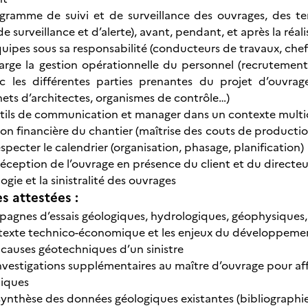
gramme de suivi et de surveillance des ouvrages, des ter
de surveillance et d’alerte), avant, pendant, et après la réal
uipes sous sa responsabilité (conducteurs de travaux, chefs
rge la gestion opérationnelle du personnel (recrutement, 
ec les différentes parties prenantes du projet d’ouvrag
nets d’architectes, organismes de contrôle…)
outils de communication et manager dans un contexte multi
tion financière du chantier (maîtrise des couts de producti
especter le calendrier (organisation, phasage, planification)
 réception de l’ouvrage en présence du client et du directe
ogie et la sinistralité des ouvrages
 attestées :
mpagnes d’essais géologiques, hydrologiques, géophysiques, 
ntexte technico-économique et les enjeux du développeme
 causes géotechniques d’un sinistre
nvestigations supplémentaires au maître d’ouvrage pour aff
niques
synthèse des données géologiques existantes (bibliographi