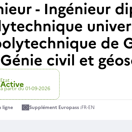
nieur - Ingénieur 
lytechnique univer
 polytechnique de 
 Génie civil et géo
Etat :
Active
à partir du 01-09-2026
 ligne
Supplément Europass :
FR
-
EN