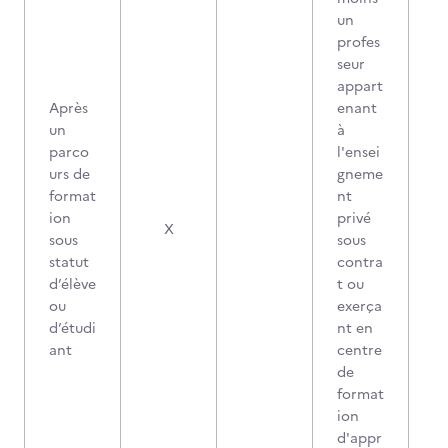
un
profes
seur
appart
Après
enant
un
à
parco
l'ensei
urs de
gneme
format
nt
ion
privé
X
sous
sous
statut
contra
d’élève
t ou
ou
exerça
d’étudi
nt en
ant
centre
de
format
ion
d'appr