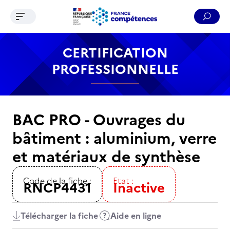
Ouvrir le menu de navigation
Reche
Contenu
Recherche
Menu
Pied de page
CERTIFICATION
PROFESSIONNELLE
BAC PRO - Ouvrages du
bâtiment : aluminium, verre
et matériaux de synthèse
Code de la fiche :
Etat :
RNCP4431
Inactive
Télécharger la fiche
Aide en ligne