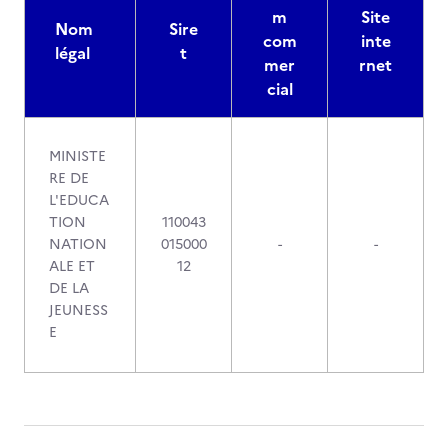
m
Site
Nom
Sire
com
inte
légal
t
mer
rnet
cial
MINISTE
RE DE
L'EDUCA
TION
110043
NATION
015000
-
-
ALE ET
12
DE LA
JEUNESS
E