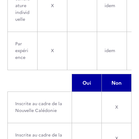
ature
X
idem
individ
uelle
Par
expéri
X
idem
ence
Oui
Non
Inscrite au cadre de la
X
Nouvelle Calédonie
Inscrite au cadre de la
X