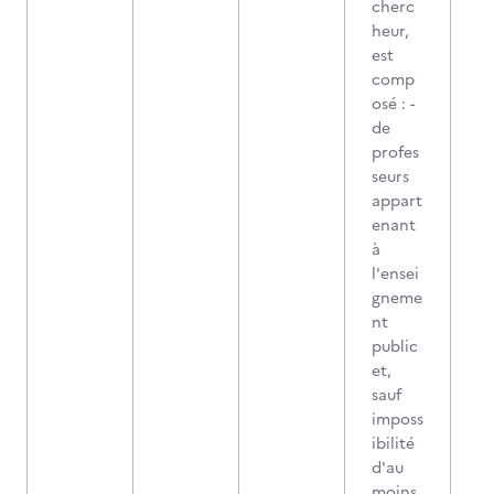
cherc
heur,
est
comp
osé : -
de
profes
seurs
appart
enant
à
l'ensei
gneme
nt
public
et,
sauf
imposs
ibilité
d'au
moins