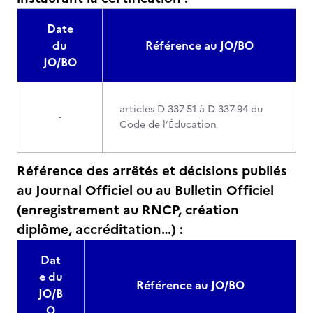
Date
du
Référence au JO/BO
JO/BO
articles D 337-51 à D 337-94 du
-
Code de l’Éducation
Référence des arrêtés et décisions publiés
au Journal Officiel ou au Bulletin Officiel
(enregistrement au RNCP, création
diplôme, accréditation…) :
Dat
e du
Référence au JO/BO
JO/B
O