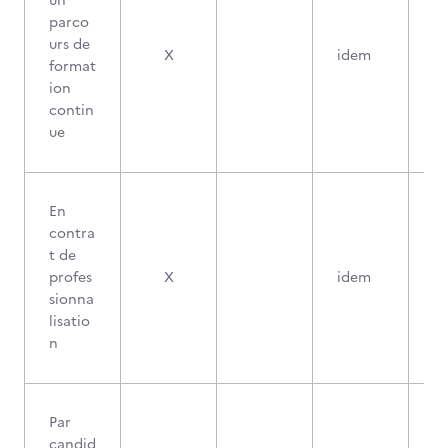
un
parco
urs de
X
idem
format
ion
contin
ue
En
contra
t de
profes
X
idem
sionna
lisatio
n
Par
candid