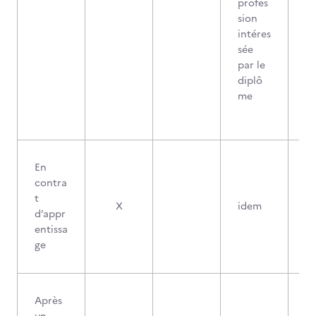
profes
sion
intéres
sée
par le
diplô
me
En
contra
t
X
idem
d’appr
entissa
ge
Après