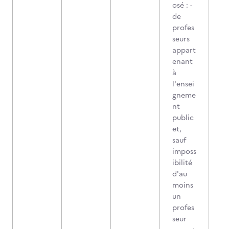
osé : -
de
profes
seurs
appart
enant
à
l'ensei
gneme
nt
public
et,
sauf
imposs
ibilité
d'au
moins
un
profes
seur