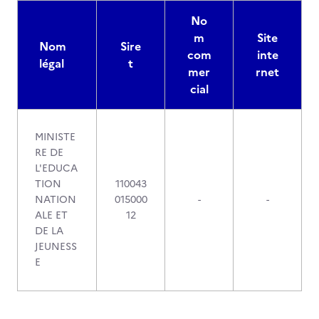
No
m
Site
Nom
Sire
com
inte
légal
t
mer
rnet
cial
MINISTE
RE DE
L'EDUCA
TION
110043
NATION
015000
-
-
ALE ET
12
DE LA
JEUNESS
E