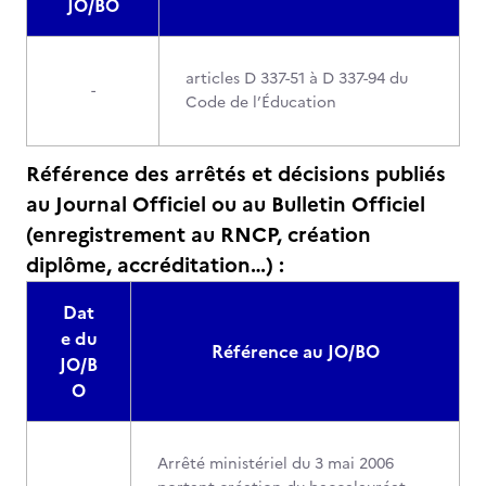
JO/BO
articles D 337-51 à D 337-94 du
-
Code de l’Éducation
Référence des arrêtés et décisions publiés
au Journal Officiel ou au Bulletin Officiel
(enregistrement au RNCP, création
diplôme, accréditation…) :
Dat
e du
Référence au JO/BO
JO/B
O
Arrêté ministériel du 3 mai 2006