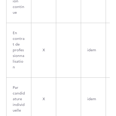
ion
contin
ue
En
contra
t de
profes
X
idem
sionna
lisatio
n
Par
candid
ature
X
idem
individ
uelle