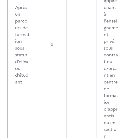
appart
Après
enant
un
à
parco
l'ensei
urs de
gneme
format
nt
ion
privé
X
sous
sous
statut
contra
d’élève
t ou
ou
exerça
d’étudi
nt en
ant
centre
de
format
ion
d'appr
entis
ou en
sectio
n