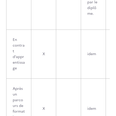
par le
diplô
me.
En
contra
t
X
idem
d’appr
entissa
ge
Après
un
parco
urs de
X
idem
format